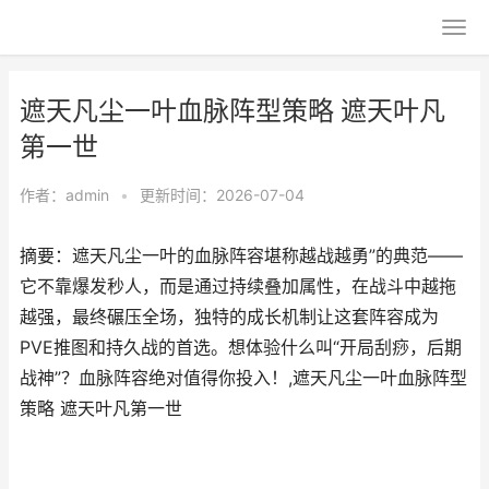
遮天凡尘一叶血脉阵型策略 遮天叶凡
第一世
作者：
admin
•
更新时间：2026-07-04
摘要：遮天凡尘一叶的血脉阵容堪称越战越勇”的典范——
它不靠爆发秒人，而是通过持续叠加属性，在战斗中越拖
越强，最终碾压全场，独特的成长机制让这套阵容成为
PVE推图和持久战的首选。想体验什么叫“开局刮痧，后期
战神”？血脉阵容绝对值得你投入！,遮天凡尘一叶血脉阵型
策略 遮天叶凡第一世