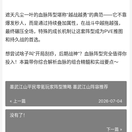
遮天凡尘一叶的血脉阵型堪称“越战越勇”的典范——它不靠
爆发秒人，而是通过持续叠加属性，在战斗中越拖越强，
最终碾压全场，特殊的成长机制让这套阵型成为PVE推图
和持久战的首选。
想尝试啥子叫“开局刮痧，后期战神”？血脉阵型完全值得你
投入！本篇带你综合解析血脉的组合精髓和实战要点～
墨武江山平民零氪玩家阵型策略 墨武江山阵容推荐
« 上一篇
2026-07-04
没有了！
下一篇 »