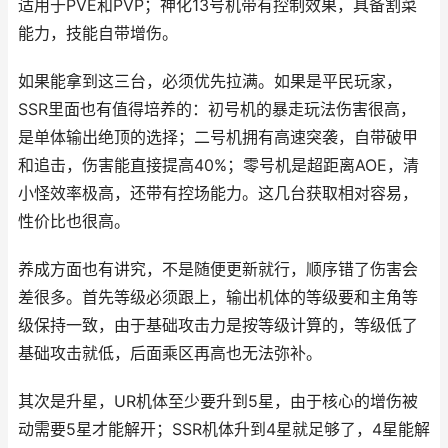
适用于PVE和PVP；神化13号机带有控制效果，具备割菜
能力，技能自带增伤。
如果能拿到这三台，必须优先拉满。如果是平民玩家，
SSR里面也有值得培养的：初号机的暴走玩法伤害很高，
是单体输出绝顶的选择；二号机拥有高速突袭，自带破甲
和追击，伤害能直接提高40%；零号机是超距离AOE，清
小怪效率极高，还带有控场能力。这几台获取相对容易，
性价比也很高。
养成方面也有讲究，不是随便更新就行，顺序错了伤害会
差很多。首先等级必须跟上，输出机体的等级要和主角等
级保持一致，由于基础攻击力是按等级计算的，等级低了
基础攻击就低，后面乘区再高也无法弥补。
其次是升星，UR机体至少要升到5星，由于核心的增伤被
动需要5星才能解开；SSR机体升到4星就足够了，4星能解