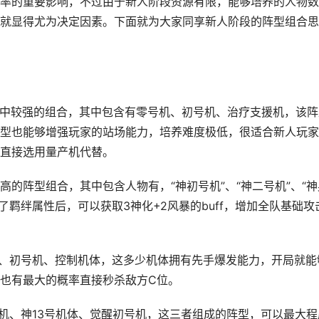
率的重要影响，不过由于新人阶段资源有限，能够培养的人物数
就显得尤为决定因素。下面就为大家同享新人阶段的阵型组合思
法中较强的组合，其中包含有零号机、初号机、治疗支援机，该阵
机型也能够增强玩家的站场能力，培养难度极低，很适合新人玩
直接选用量产机代替。
的阵型组合，其中包含人物有，“神初号机”、“神二号机”、“神
活了羁绊属性后，可以获取3神化+2风暴的buff，增加全队基础攻
机、初号机、控制机体，这多少机体拥有先手爆发能力，开局就能
也有最大的概率直接秒杀敌方C位。
号机、神13号机体、觉醒初号机，这三者组成的阵型，可以最大程