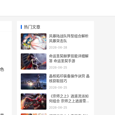
热门文章
风暴陆战队阵型组合解析
风暴突击队
2026-06-28
命运圣契赫萝技能详细解
答 命运圣契手游
2026-06-25
色
晶核拓印装备操作诀窍 晶
核获取技巧
2026-06-25
《宗师之上》逍遥流派如
何组合 宗师之上逍遥雪宫
仙遇任务
2026-06-25