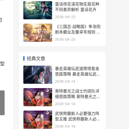
童话师花语花物花苗花种
不同差异解析 童话花卉
2026-06-23
可
《三国志·战略版》争洛阳
剧本霸业及董卓军规则 三
国志战略版18183
2026-06-23
三
经典文章
型
暴走英雄坛武道爬塔氪金
思路策略 暴走英雄坛武道
宗师有什么用
2026-04-14
奥特曼光之战士灼烧队详
细思路策略 奥特曼光之战
士(官方正版)
2026-04-14
»
武侠称霸新人必要强力阵
型主推 武侠称霸新人必做
的事
2026-04-19