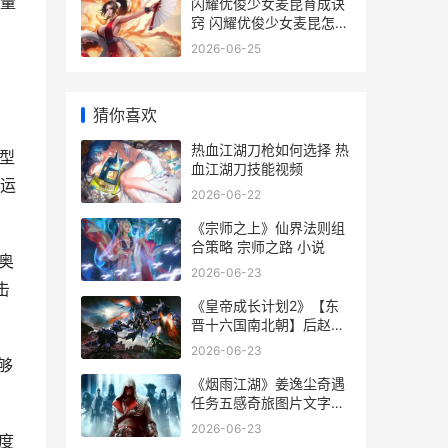
量
闪耀优俊少女麦昆育成诀
窍 闪耀优俊少女麦昆怎么
养
2026-06-25
猜你喜欢
热血江湖刀枪如何选择 热
型
血江湖刀技能视频
家运
2026-06-22
《宗师之上》仙界法则组
合策略 宗师之路 小说
奥
2026-06-23
击
《皇帝成长计划2》【东
晋十六国南北朝】后赵明
帝
2026-06-23
够
《烟雨江湖》姜逸尘奇遇
任务五感奇旅图片文字流
程策略 烟雨江湖姜逸尘
2026-06-23
度