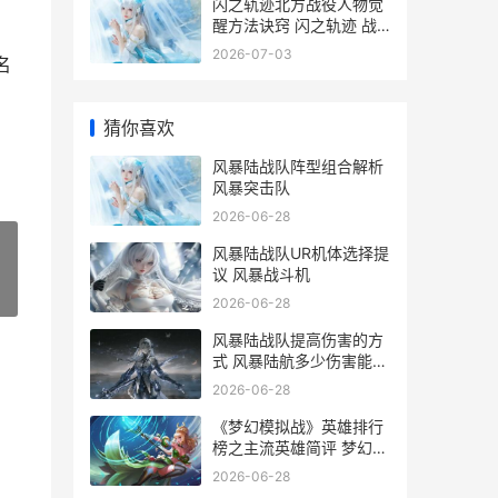
闪之轨迹北方战役人物觉
醒方法诀窍 闪之轨迹 战
斗
2026-07-03
名
猜你喜欢
风暴陆战队阵型组合解析
风暴突击队
2026-06-28
风暴陆战队UR机体选择提
议 风暴战斗机
»
2026-06-28
风暴陆战队提高伤害的方
式 风暴陆航多少伤害能秒
过图
2026-06-28
《梦幻模拟战》英雄排行
榜之主流英雄简评 梦幻模
拟战2单机版下载
2026-06-28