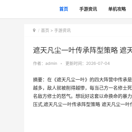
首页
手游资讯
单机攻略
首页
>
手游资讯
遮天凡尘一叶传承阵型策略 遮
作者：
admin
•
更新时间：2026-07-04
摘要：在《遮天凡尘一叶》的四大阵营中传承是
越多，敌人就被削得越惨，每当己方一名修士死
名敌方修士的怒气。想玩好这套以命换命的暴力
压式,遮天凡尘一叶传承阵型策略 遮天凡尘一叶