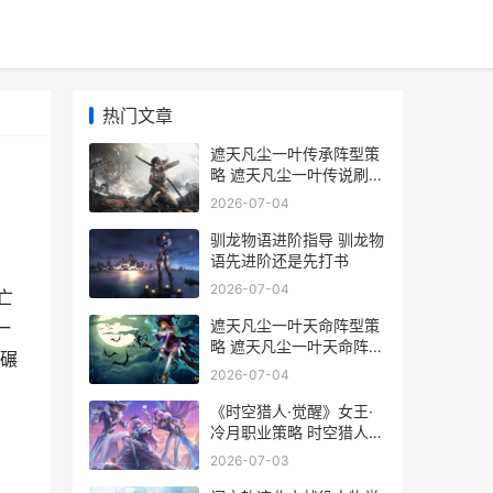
热门文章
遮天凡尘一叶传承阵型策
略 遮天凡尘一叶传说刷碎
片攻略视频
2026-07-04
驯龙物语进阶指导 驯龙物
语先进阶还是先打书
2026-07-04
亡
遮天凡尘一叶天命阵型策
一
略 遮天凡尘一叶天命阵容
碾
庞博带什么武器
2026-07-04
《时空猎人·觉醒》女王·
冷月职业策略 时空猎人
lua
2026-07-03