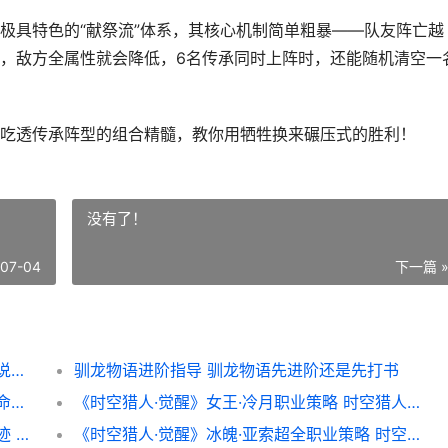
极具特色的“献祭流”体系，其核心机制简单粗暴——队友阵亡越
，敌方全属性就会降低，6名传承同时上阵时，还能随机清空一
吃透传承阵型的组合精髓，教你用牺牲换来碾压式的胜利！
没有了！
-07-04
下一篇 
遮天凡尘一叶传承阵型策略 遮天凡尘一叶传说刷碎片攻略视频
驯龙物语进阶指导 驯龙物语先进阶还是先打书
遮天凡尘一叶天命阵型策略 遮天凡尘一叶天命阵容庞博带什么武器
《时空猎人·觉醒》女王·冷月职业策略 时空猎人lua
闪之轨迹北方战役人物觉醒方法诀窍 闪之轨迹 战斗
《时空猎人·觉醒》冰魄·亚索超全职业策略 时空猎人最新觉醒