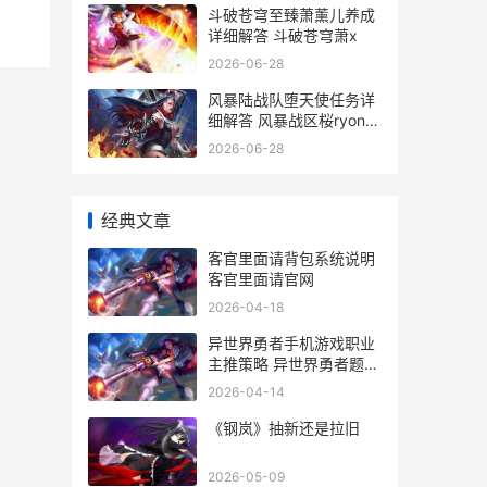
斗破苍穹至臻萧薰儿养成
详细解答 斗破苍穹萧x
2026-06-28
风暴陆战队堕天使任务详
细解答 风暴战区桜ryona
吧
2026-06-28
经典文章
客官里面请背包系统说明
客官里面请官网
2026-04-18
异世界勇者手机游戏职业
主推策略 异世界勇者题材
的漫画有哪些
2026-04-14
《钢岚》抽新还是拉旧
2026-05-09