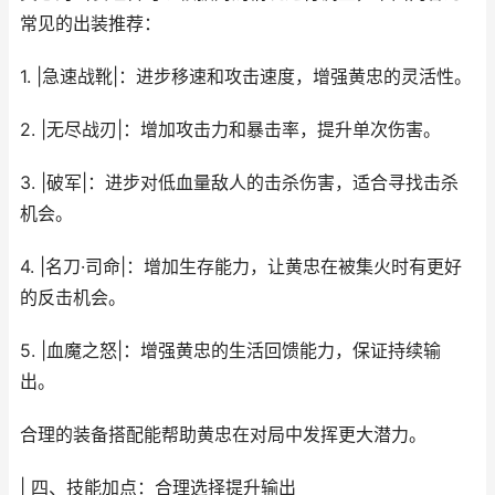
常见的出装推荐：
1. |急速战靴|：进步移速和攻击速度，增强黄忠的灵活性。
2. |无尽战刃|：增加攻击力和暴击率，提升单次伤害。
3. |破军|：进步对低血量敌人的击杀伤害，适合寻找击杀
机会。
4. |名刀·司命|：增加生存能力，让黄忠在被集火时有更好
的反击机会。
5. |血魔之怒|：增强黄忠的生活回馈能力，保证持续输
出。
合理的装备搭配能帮助黄忠在对局中发挥更大潜力。
| 四、技能加点：合理选择提升输出