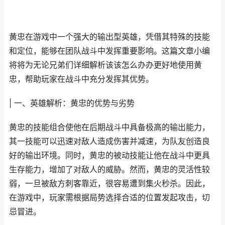
黄忠在游戏中一个强大的输出型英雄，凭借其特殊的技能
和定位，能够在团队战斗中发挥重要影响。这篇文章小编
将将为无论兄弟们详细解析该该怎么办办更好地使用黄
忠，帮助玩家在战斗中充分发挥其优势。
| 一、英雄解析：黄忠的优势与劣势
黄忠的技能组合使他在后期战斗中具备极高的输出能力，
其一技能可以迅速对敌人造成伤害并减速，为队友创造良
好的输出环境。同时，黄忠的被动技能让他在战斗中更具
生存能力，增加了对敌人的威胁。然而，黄忠的灵活性较
弱，一旦被敌方刺客靠近，很容易遭到集火秒杀。因此，
在游戏中，玩家需根据局势选择合适的位置发起攻击，切
忌冒进。