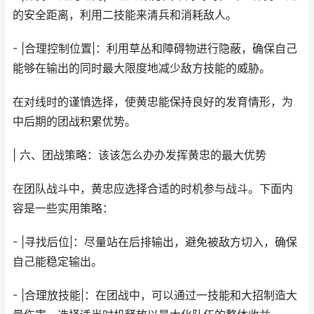
的安全距离，利用二技能来清兵和消耗敌人。
- |合理控制位置|：利用草丛和障碍物进行隐蔽，确保自己
能够在输出的同时最大限度地减少敌方技能的威胁。
在对线时的谨慎选择，使黄忠能保持良好的发育情形，为
中后期的团战积累优势。
| 六、团战策略：该该怎么办办发挥黄忠的最大优势
在团队战斗中，黄忠应选择合适的时机参与战斗。下面内
容是一些实用策略：
- |寻找后位|：尽量站在后排输出，避免被敌方切入，确保
自己能稳定输出。
- |合理放技能|：在团战中，可以通过一技能和大招制造大