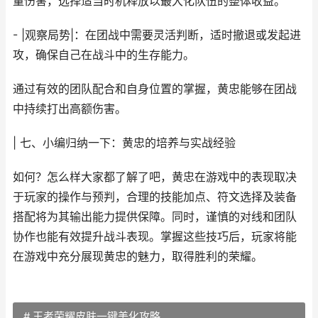
量伤害，选择适当时机释放以最大化队伍的整体收益。
- |观察局势|：在团战中需要灵活判断，适时撤退或发起进
攻，确保自己在战斗中的生存能力。
通过有效的团队配合和自身位置的掌握，黄忠能够在团战
中持续打出高额伤害。
| 七、小编归纳一下：黄忠的培养与实战经验
如何？怎么样大家都了解了吧，黄忠在游戏中的表现取决
于玩家的操作与预判，合理的技能加点、符文选择及装备
搭配将为其输出能力提供保障。同时，谨慎的对线和团队
协作也能有效提升战斗表现。掌握这些技巧后，玩家将能
在游戏中充分展现黄忠的魅力，取得胜利的荣耀。
# 王者荣耀皮肤一键美化攻略