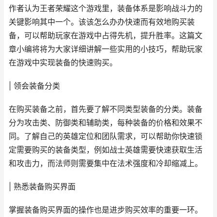
作者认为王者荣耀这个游戏里，装备体系是影响战斗力的
关键影响其中一个。该该怎么办办快速而有效地购买装
备，可以帮助玩家在游戏中占得先机，提升胜率。这篇文
章小编将将为大家详细讲解一些实用的小技巧，帮助玩家
在游戏中实现装备的快速购买。
| 领会装备分类
在购买装备之前，首先要了解不同类型装备的分类。装备
分为攻击类、防御类和辅助类，每种装备的价格和效果不
同。了解自己的英雄定位和团队需求，可以帮助你快速锁
定需要购买的装备类型，例如战士英雄需要快速获取生活
和攻击力，而法师则需要集中在法术强度和冷却缩减上。
| 熟悉装备购买界面
掌握装备购买界面的操作也是进步购买效率的重要一环。