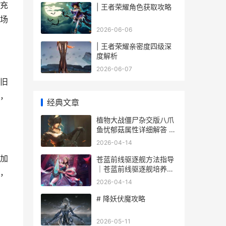
充
| 王者荣耀角色获取攻略
场
2026-06-06
| 王者荣耀亲密度四级深
度解析
2026-06-07
旧
，
经典文章
植物大战僵尸杂交版八爪
鱼忧郁菇属性详细解答 植
物大战僵尸杂交版官网入
2026-04-14
口
加
苍蓝前线驱逐舰方法指导
｜苍蓝前线驱逐舰培养路
，
线和实战诀窍详细解答 苍
2026-04-14
蓝战舰的旅行者笔趣阁
# 降妖伏魔攻略
2026-05-11