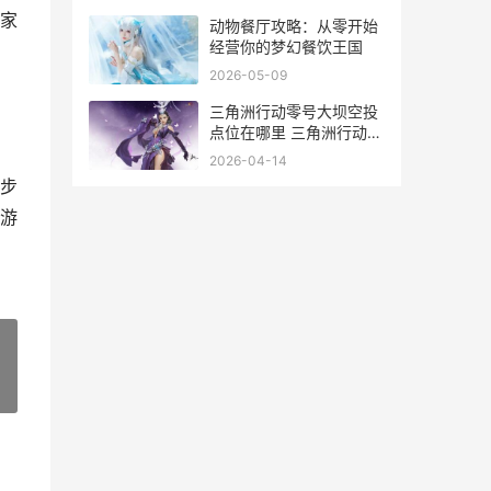
家
动物餐厅攻略：从零开始
经营你的梦幻餐饮王国
2026-05-09
三角洲行动零号大坝空投
点位在哪里 三角洲行动零
号大坝非洲之心刷新点
2026-04-14
步
游
»