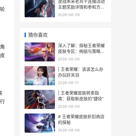
逆战未来老兵十连抽活动
主题奖励详情和参和方式
轮
逆战老兵回归2021
2026-06-09
猜你喜欢
深入了解：探秘王者荣耀
角
皮肤专区：绚丽与策略的
皮
融合
2026-06-06
| 王者荣耀：该该怎么办
办玩好关羽
2026-06-11
肤
| 王者荣耀皮肤转卖指
南：获取新皮肤的“捷径”
行
2026-06-09
# 王者荣耀皮肤折扣商店
的探秘
2026-06-06