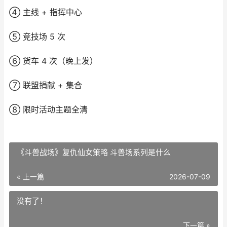
④ 主线 + 指挥中心
⑤ 竞技场 5 次
⑥ 货车 4 次（晚上发）
⑦ 联盟捐献 + 集合
⑧ 限时活动主题全清
《斗兽战场》复仇仙女策略 斗兽场系列是什么
« 上一篇
2026-07-09
没有了！
下一篇 »