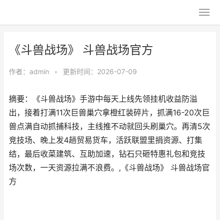
《斗兽战场》 斗兽战场官方
作者：
admin
•
更新时间：2026-07-09
摘要：《斗兽战场》手游中每天上线先领挂机收益防溢
出，接着打满11次巨兽巢穴拿橙红装碎片，抓满16-20次巨
兽点满自动抓捕科技，主线推不动就回头刷巢穴。再清5次
竞技场、晚上发4趟贸易货车，活跃联盟里捐资源、打集
结，最后收菜建筑、互助加速，钻石只砸特惠礼包和竞技
场次数，一天资源拉满不浪费。,《斗兽战场》 斗兽战场官
方