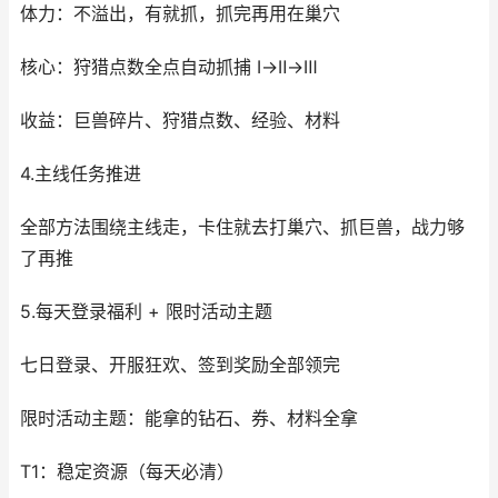
体力：不溢出，有就抓，抓完再用在巢穴
核心：狩猎点数全点自动抓捕 Ⅰ→Ⅱ→Ⅲ
收益：巨兽碎片、狩猎点数、经验、材料
4.主线任务推进
全部方法围绕主线走，卡住就去打巢穴、抓巨兽，战力够
了再推
5.每天登录福利 + 限时活动主题
七日登录、开服狂欢、签到奖励全部领完
限时活动主题：能拿的钻石、券、材料全拿
T1：稳定资源（每天必清）