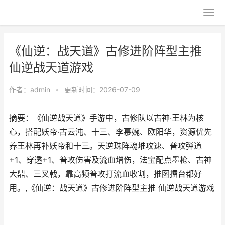
《仙逆：战天道》古修进阶阵型主推
仙逆战天道游戏
作者：
admin
•
更新时间：2026-07-09
摘要：《仙逆战天道》手游中，古修队以古神·王林为核
心，搭配妖帝·古云沌、十三、李慕婉、欧阳华，资源优先
养王林再补妖帝和十三。天逆珠阵魂堆攻速、普攻弹道
+1、穿透+1、普攻伤害及流血增伤，法宝配点墨枪、古神
大鼎、三叉戟，靠高频普攻打流血收割，推图擂台都好
用。,《仙逆：战天道》古修进阶阵型主推 仙逆战天道游戏