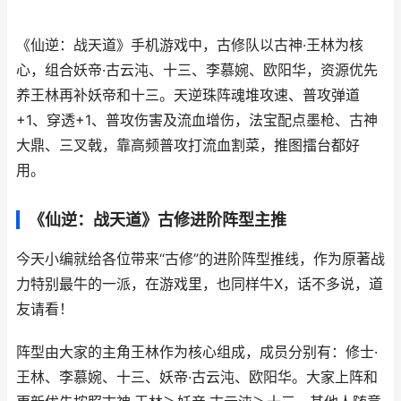
《仙逆：战天道》手机游戏中，古修队以古神·王林为核
心，组合妖帝·古云沌、十三、李慕婉、欧阳华，资源优先
养王林再补妖帝和十三。天逆珠阵魂堆攻速、普攻弹道
+1、穿透+1、普攻伤害及流血增伤，法宝配点墨枪、古神
大鼎、三叉戟，靠高频普攻打流血割菜，推图擂台都好
用。
《仙逆：战天道》古修进阶阵型主推
今天小编就给各位带来“古修”的进阶阵型推线，作为原著战
力特别最牛的一派，在游戏里，也同样牛X，话不多说，道
友请看！
阵型由大家的主角王林作为核心组成，成员分别有：修士·
王林、李慕婉、十三、妖帝·古云沌、欧阳华。大家上阵和