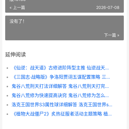
« 上一篇
2026-07-08
没有了！
下一篇 »
延伸阅读
《仙逆：战天道》古修进阶阵型主推 仙逆战天道游戏
《三国志·战略版》争洛阳贾诩五谋配置策略 三国志战略版18183
鬼谷八荒刑天打法详细解答 鬼谷八荒刑天打完后怎么出去
鬼谷八荒修为快速提高诀窍 鬼谷八荒修为怎么提升快
洛克王国世界S3属性球详细解答 洛克王国世界s3赛季精灵
《植物大战僵尸2》炙热征服者活动主题策略 植物大战僵尸1原版下载中文版