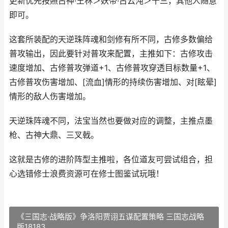
更新优先按照古神·王林＞妖帝·古云沌＞十三，其他人随意
即可。
这套所装配的天逆珠阵魂和剑修有所不同，古修多数偏给
普攻输出，因此要针对普攻来配置，主推如下：古修攻击
速度增加、古修普攻弹道+1、古修普攻穿透目标数量+1、
古修普攻伤害增加、[流血]情形的持续伤害增加、对[眩晕]
情形的敌人伤害增加。
天逆珠阵魂不同，法宝当然也要做对应的调整，主推点墨
枪、古神大鼎、三叉戟。
这就是古修的进阶阵型主推啦，各位道友可尝试组合，担
心选错修士浪费资源可在修士图鉴试玩哦！
《三国志·战略版》争洛阳贾诩五谋配置策略 三国志战略
版18183