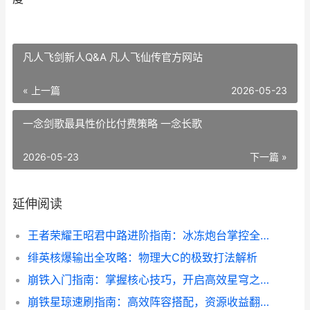
凡人飞剑新人Q&A 凡人飞仙传官方网站
« 上一篇
2026-05-23
一念剑歌最具性价比付费策略 一念长歌
2026-05-23
下一篇 »
延伸阅读
王者荣耀王昭君中路进阶指南：冰冻炮台掌控全场！
绯英核爆输出全攻略：物理大C的极致打法解析
崩铁入门指南：掌握核心技巧，开启高效星穹之旅！
崩铁星琼速刷指南：高效阵容搭配，资源收益翻倍！