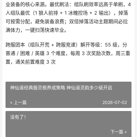
业装备的核心来源。最优刷法：组队刷效率远高于单刷，4
人组队最优（1 狼人前排 + 1 冰魄控场 + 2 输出），掉落
可按需分配，避免装备浪费；双倍掉落活动主题期间必拉
满体力，一键扫荡快速毕业。
跨服团本（组队开荒 + 跨服竞速）解开等级：55 级，分
普通 / 困难 / 英雄 3 个难度，每周 3 次奖励次数，周三重
置，通关前置难度 3 次
神仙道经典服灵根养成策略 神仙道灵韵多少级开启
« 上一篇
2026-07-02
没有了！
下一篇 »