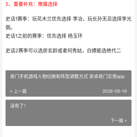
5、重要补充：僚属选择
史话1赛季：玩花木兰优先选择 李冶，玩长孙无忌选择李光
弼。
史话1之前的赛季：优先选择 杨玉环
史话2赛季可以选房玄龄或者何秀姑，白嫖能选绝代二
奇门手机游戏人物切换和阵型调整方式 安卓奇门实用app
« 上一篇
2026-06-19
没有了！
下一篇 »