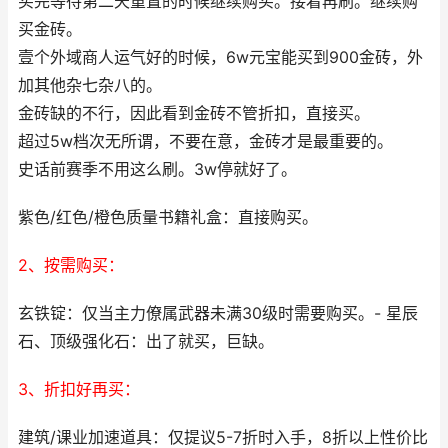
买完等待第二天重置的时候继续购买。接着再刷。继续购
买金砖。
壹个外域商人运气好的时候，6w元宝能买到900金砖，外
加其他杂七杂八的。
金砖缺的不行，因此看到金砖不管折扣，直接买。
超过5w档次无所谓，不要在意，金砖才是最重要的。
史话前赛季不用这么刷。3w停就好了。
紫色/红色/橙色质量书籍礼盒：直接购买。
2、按需购买：
玄铁锭：仅当主力僚属武器未满30级时需要购买。- 星辰
石、顶级强化石：出了就买，巨缺。
3、折扣好再买：
建筑/课业加速道具：仅提议5-7折时入手，8折以上性价比