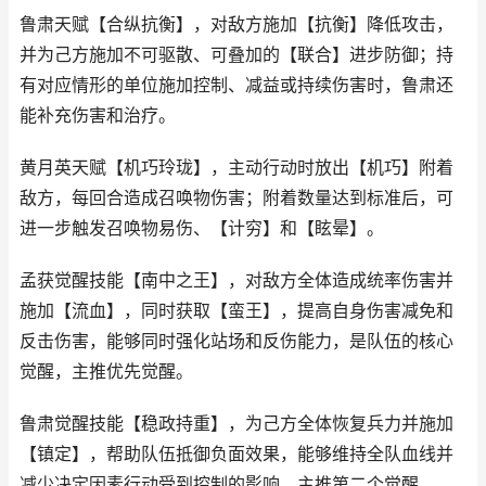
鲁肃天赋【合纵抗衡】，对敌方施加【抗衡】降低攻击，
并为己方施加不可驱散、可叠加的【联合】进步防御；持
有对应情形的单位施加控制、减益或持续伤害时，鲁肃还
能补充伤害和治疗。
黄月英天赋【机巧玲珑】，主动行动时放出【机巧】附着
敌方，每回合造成召唤物伤害；附着数量达到标准后，可
进一步触发召唤物易伤、【计穷】和【眩晕】。
孟获觉醒技能【南中之王】，对敌方全体造成统率伤害并
施加【流血】，同时获取【蛮王】，提高自身伤害减免和
反击伤害，能够同时强化站场和反伤能力，是队伍的核心
觉醒，主推优先觉醒。
鲁肃觉醒技能【稳政持重】，为己方全体恢复兵力并施加
【镇定】，帮助队伍抵御负面效果，能够维持全队血线并
减少决定因素行动受到控制的影响，主推第二个觉醒。