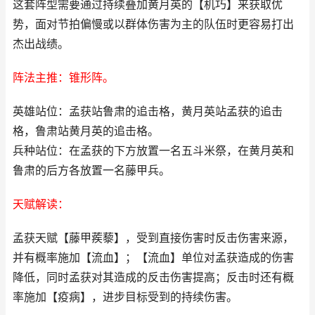
这套阵型需要通过持续叠加黄月英的【机巧】来获取优
势，面对节拍偏慢或以群体伤害为主的队伍时更容易打出
杰出战绩。
阵法主推：锥形阵。
英雄站位：孟获站鲁肃的追击格，黄月英站孟获的追击
格，鲁肃站黄月英的追击格。
兵种站位：在孟获的下方放置一名五斗米祭，在黄月英和
鲁肃的后方各放置一名藤甲兵。
天赋解读：
孟获天赋【藤甲蒺藜】，受到直接伤害时反击伤害来源，
并有概率施加【流血】；【流血】单位对孟获造成的伤害
降低，同时孟获对其造成的反击伤害提高；反击时还有概
率施加【疫病】，进步目标受到的持续伤害。