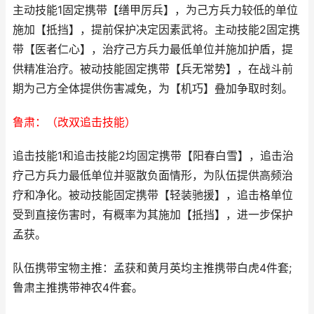
主动技能1固定携带【缮甲厉兵】，为己方兵力较低的单位
施加【抵挡】，提前保护决定因素武将。主动技能2固定携
带【医者仁心】，治疗己方兵力最低单位并施加护盾，提
供精准治疗。被动技能固定携带【兵无常势】，在战斗前
期为己方全体提供伤害减免，为【机巧】叠加争取时刻。
鲁肃：（改双追击技能）
追击技能1和追击技能2均固定携带【阳春白雪】，追击治
疗己方兵力最低单位并驱散负面情形，为队伍提供高频治
疗和净化。被动技能固定携带【轻装驰援】，追击格单位
受到直接伤害时，有概率为其施加【抵挡】，进一步保护
孟获。
队伍携带宝物主推：孟获和黄月英均主推携带白虎4件套;
鲁肃主推携带神农4件套。