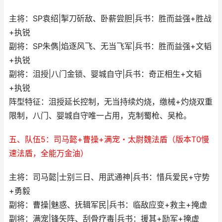
主将：SP袁绍|掣刀斫敌、卧薪尝胆|兵书：胜而益强+胜战
+执锐
副将：SP朱儁|焰逐风飞、无当飞军|兵书：胜而益强+文韬
+执锐
副将：沮授|八门金锁、婴城自守|兵书：奇正相生+文韬
+执锐
阵型特征：沮授延长控制，无当持续灼烧，缴械+灼烧双重
限制，八门、婴城自守唯一占用，克制蜀枪、吴枪。
五、队伍5：司马懿+曹操+满宠・太尉魏法盾（版本T0慢
速法盾，全能万金油）
主将：司马懿|士别三日、用武通神|兵书：惜兵爱民+守势
+勇毅
副将：曹操|魅惑、抚辑军民|兵书：临敌应变+救主+掩虚
副将：满宠|锋矢阵、刮骨疗毒|兵书：援其+励军+掩虚