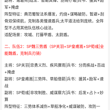
副将：诸葛亮|战法：暂避其锋、刮骨疗毒|兵书：援其+励
军+掩虚
阵型特征：典范蜀智法系爆发，灼烧+谋略破防，暂避+刮
骨双保续航，克制各类慢速盾兵;太平道法给到庞统，全阵
型不占用其他队伍核心战法。
适配场景：攻城、打藤甲盾、太尉盾。
二、队伍2：SP魏三势盾（SP关羽+SP皇甫嵩+SP荀彧|全
能魏盾，克制兵刃骑）
主将：SP关羽|忠勇义烈、疾风骤雨|兵书：分而疾战+百战
+掩虚
副将：SP皇甫嵩|三势阵、草船借箭|兵书：援其+励军+速
战
副将：SP荀彧|非攻制胜、威谋靡亢|兵书：后发+占卜+妙
算
阵型特征：三势体系减伤+草船净化+威谋破防，攻防一