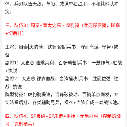
体，兵刃队伍天敌，草船、威谋单独占用，不和其他队冲
突。
三、队伍3：周泰+双太史慈・虎豹骑（兵刃爆发骑，碰瓷
+切后排）
主将：周泰|虎豹骑、铁骑驱驰|兵书：守而有道+守势+防
备
副将1：太史慈|速乘其利、百骑劫营|兵书：一鼓作气+胜战
+执锐
副将2：太史慈|裸衣血战、当锋摧决|兵书：胜而益强+胜
战+执锐
阵型特征：虎豹骑提速，当锋破被动、百骑单点爆发，专
切法系后排、各类辅助弓兵，裸衣+当锋自成一套战法池。
四、队伍4：SP袁绍+SP朱儁+沮授・无当群弓（控制灼烧
弓，克制枪兵）