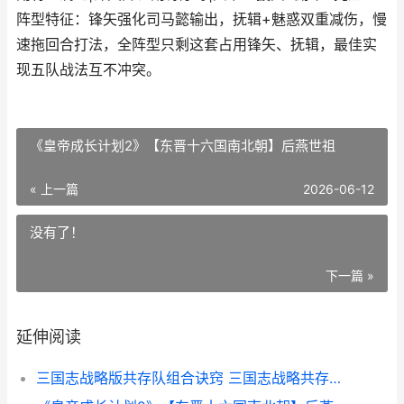
阵型特征：锋矢强化司马懿输出，抚辑+魅惑双重减伤，慢
速拖回合打法，全阵型只剩这套占用锋矢、抚辑，最佳实
现五队战法互不冲突。
《皇帝成长计划2》【东晋十六国南北朝】后燕世祖
« 上一篇
2026-06-12
没有了！
下一篇 »
延伸阅读
三国志战略版共存队组合诀窍 三国志战略共存阵容搭配