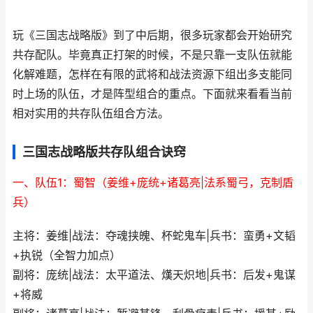
玩《三国志战略版》到了中后期，很多玩家都会开始研究
共存配队。毕竟真正打架的时候，不是只靠一支队伍就能
化解难题，怎样在有限的武将和战法资源下组出多支能同
时上场的队伍，才是阵型组合的重点。下面就来看看当前
相对实用的共存队伍组合方法。
三国志战略版共存队组合诀窍
一、队伍1：蜀智（姜维+庞统+诸葛亮|法系蜀弓，克制盾
兵）
主将：姜维|战法：夺魂挟魄、杯蛇鬼车|兵书：蛮勇+文韬
+执锐（全智力加点）
副将：庞统|战法：太平道法、熯天炽地|兵书：后发+鬼谋
+将威