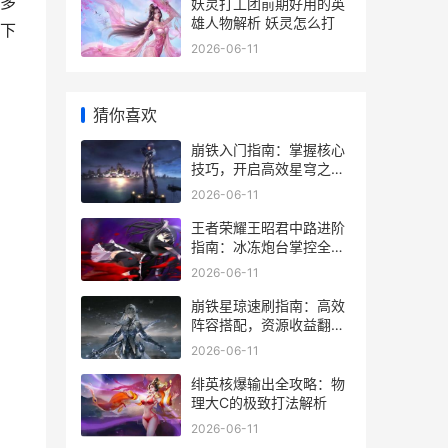
多
妖灵打工团前期好用的英
雄人物解析 妖灵怎么打
下
2026-06-11
猜你喜欢
崩铁入门指南：掌握核心
技巧，开启高效星穹之
旅！
2026-06-11
王者荣耀王昭君中路进阶
指南：冰冻炮台掌控全
场！
2026-06-11
崩铁星琼速刷指南：高效
阵容搭配，资源收益翻
倍！
2026-06-11
绯英核爆输出全攻略：物
理大C的极致打法解析
2026-06-11