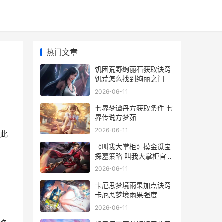
热门文章
饥困荒野绚丽石获取诀窍
饥荒怎么找到绚丽之门
2026-06-11
七界梦谭丹方获取条件 七
界传说方梦茹
2026-06-11
此
《叫我大掌柜》摸金觅宝
探墓策略 叫我大掌柜官网
下载
2026-06-11
卡厄思梦境雨果加点诀窍
卡厄思梦境雨果强度
2026-06-11