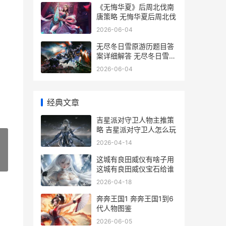
《无悔华夏》后周北伐南
唐策略 无悔华夏后周北伐
2026-06-04
无尽冬日雪原游历题目答
案详细解答 无尽冬日雪原
游历答案
2026-06-04
经典文章
吉星派对守卫人物主推策
略 吉星派对守卫人怎么玩
2026-04-14
这城有良田威仪有啥子用
»
这城有良田威仪宝石给谁
2026-04-18
奔奔王国1 奔奔王国1到6
代人物图鉴
2026-06-05