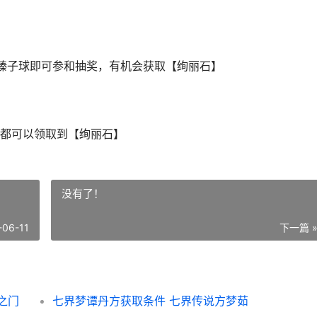
榛子球即可参和抽奖，有机会获取【绚丽石】
都可以领取到【绚丽石】
没有了！
-06-11
下一篇 
之门
七界梦谭丹方获取条件 七界传说方梦茹