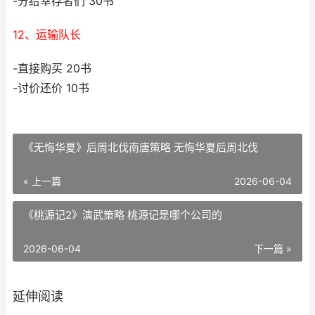
-分给幸存者们 30书
12、运输队长
-直接购买 20书
-讨价还价 10书
《无悔华夏》后周北伐南唐策略 无悔华夏后周北伐
« 上一篇
2026-06-04
《桃源记2》演武策略 桃源记是哪个公司的
2026-06-04
下一篇 »
延伸阅读