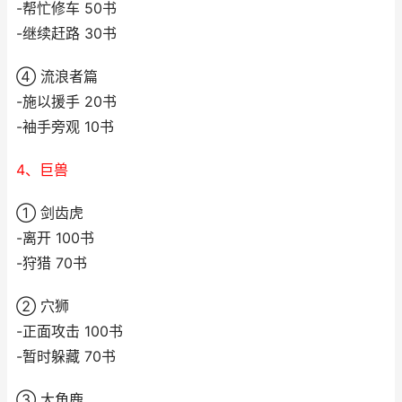
-帮忙修车 50书
-继续赶路 30书
④ 流浪者篇
-施以援手 20书
-袖手旁观 10书
4、巨兽
① 剑齿虎
-离开 100书
-狩猎 70书
② 穴狮
-正面攻击 100书
-暂时躲藏 70书
③ 大角鹿