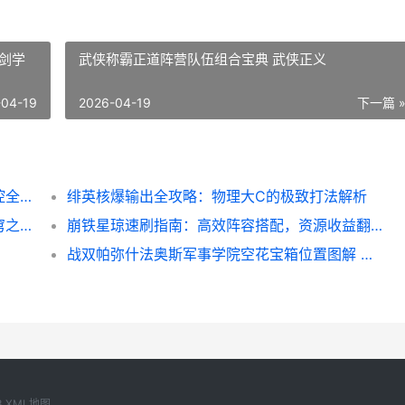
剑学
武侠称霸正道阵营队伍组合宝典 武侠正义
-04-19
2026-04-19
下一篇 
王者荣耀王昭君中路进阶指南：冰冻炮台掌控全场！
绯英核爆输出全攻略：物理大C的极致打法解析
崩铁入门指南：掌握核心技巧，开启高效星穹之旅！
崩铁星琼速刷指南：高效阵容搭配，资源收益翻倍！
战双帕弥什法奥斯军事学院空花宝箱位置图解 战双帕弥a
3
XML地图