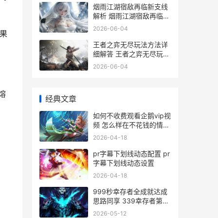
烟雨江湖宿敌再临新支线
解析 烟雨江湖宿敌再临怎
么触发
2026-06-04
果
王者之弈无尽玩法方法详
细解答 王者之弈无尽玩法
介绍
2026-06-04
熔
经典文章
如何不收费观看企鹅vip视
频 怎么样在不花钱的情况
下看vip电视剧
2026-04-18
pr字幕下划线动态配置 pr
字幕下划线动态设置
2026-04-18
999秒幸存者全成就达成
思路同享 339幸存者第一
季
2026-05-12