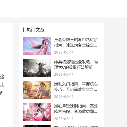
热门文章
王者荣耀王昭君中路进阶
指南：冰冻炮台掌控全
场！
2026-06-11
绯英核爆输出全攻略：物
理大C的极致打法解析
2026-06-11
这
崩铁入门指南：掌握核心
走
技巧，开启高效星穹之
贴
旅！
2026-06-11
崩铁星琼速刷指南：高效
阵容搭配，资源收益翻
倍！
2026-06-11