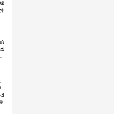
撑
排
的
点
。
超
以
担
赤