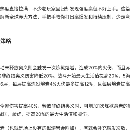
热度直接拉满，不少老玩家回归却发现强度高但不好上手。这篇
解新全球赤犬方法，手把手教你打出高爆发和持续压制，少走弯
犬策略
动未释放奥义则会触发一次炼狱熔岩，造成20%的火伤，而且
的非终结奥义伤害降低20%。战斗开始最大生活值提高20%，5
6层，每层提高炼狱熔岩4%火伤最多提高12%，且每层熔岩提
全部伤害提高40%，释放非终结奥义时，可增加1次炼狱熔岩的
战国，藤虎，提高20%的最大生活值和减伤。
岩（也就是场上没有炼狱熔岩会附加），有就会补充触发次数，