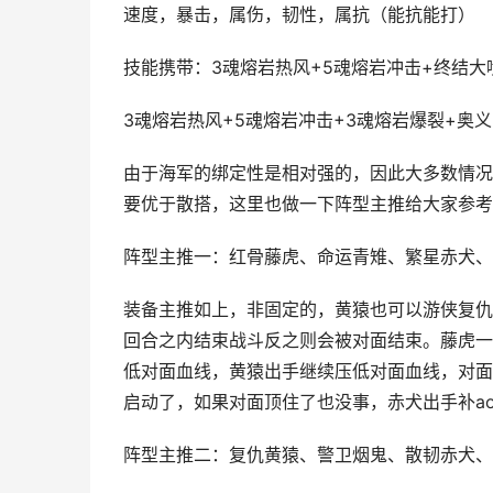
速度，暴击，属伤，韧性，属抗（能抗能打）
技能携带：3魂熔岩热风+5魂熔岩冲击+终结大
3魂熔岩热风+5魂熔岩冲击+3魂熔岩爆裂+奥
由于海军的绑定性是相对强的，因此大多数情况
要优于散搭，这里也做一下阵型主推给大家参考
阵型主推一：红骨藤虎、命运青雉、繁星赤犬、
装备主推如上，非固定的，黄猿也可以游侠复仇
回合之内结束战斗反之则会被对面结束。藤虎一
低对面血线，黄猿出手继续压低对面血线，对面
启动了，如果对面顶住了也没事，赤犬出手补a
阵型主推二：复仇黄猿、警卫烟鬼、散韧赤犬、