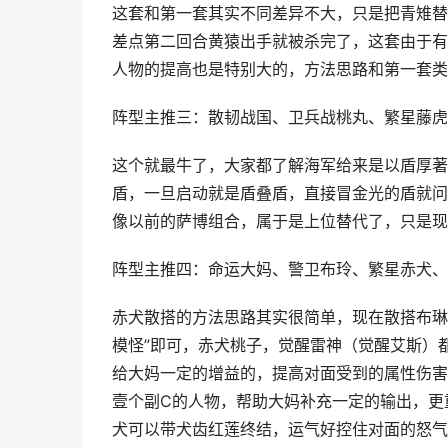
这套和第一套其实不同差异不大，只是把青雉替
差点第二回合黄猿出手就被杀完了，这套由于有
人物的提高也是特别大的，方法思路和第一套类
阵型主推三：散韧战国、卫兵战桃丸、繁星藤虎
这个就最牛了，大家都了解海军给来是以盾厚著
盾，一旦启动就是盾叠盾，直接冒金光的盾就问
像以前的萨博组合，属于是上位替代了，只是现
阵型主推四：命运大妈、警卫布玲、繁星赤犬、
赤犬散搭的方法思路其实很简单，现在散搭布琳
模怪”即可，赤犬桃子，觉醒雷神（觉醒艾斯）
给大妈一定的增益的，提高对面受到的属性伤害
壹个副C的人物，帮助大妈补充一定的输出，更
犬可以带犬齿红莲终结，运气好控住对面的怒气