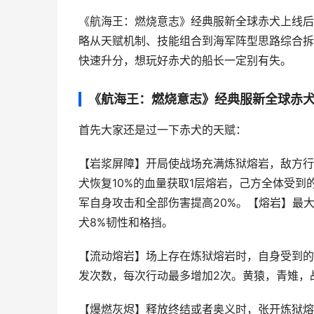
《航海王：燃烧意志》经典服新全球赤犬上线后
略从天赋机制、技能组合到海军阵型思路综合拆
快速升分，想玩好赤犬的船长一定别有失。
《航海王：燃烧意志》经典服新全球赤
首先大家还是过一下赤犬的天赋：
【岩浆屏障】开局使战场充满炼狱熔岩，敌方行
犬恢复10%的血量获取1层熔岩，己方全体受到
军自身攻击和全部伤害提高20%。【熔岩】最大
犬8%韧性和格挡。
【流动熔岩】场上存在炼狱熔岩时，自身受到的
发次数，每次行动最多增加2次。黄猿，青雉，
【爆燃灰烬】释放终结或者奥义时，张开炼狱熔