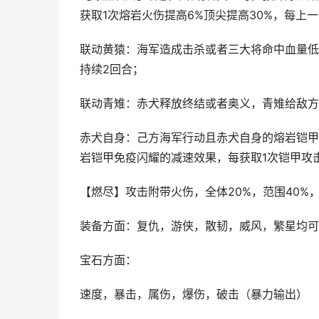
获取1次熔岩火伤提高6%顶尖提高30%，每上
联动黄猿：海军造成击杀或者三大将命中血量低
持续2回合；
联动青雉：赤犬释放终结或者奥义，青雉给敌方
赤犬自身：己方海军行动且赤犬自身的熔岩铠甲
岩铠甲免疫闪耀的减速效果，每获取1次铠甲攻击
【燃尽】攻击附带火伤，全体20%，范围40%
装备方面：复仇，游侠，散韧，威风，繁星均可
宝石方面：
速度，暴击，属伤，爆伤，破击（暴力输出）