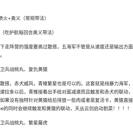
喷火+奥义（常规带法）
义（吃护航每回合奥义带法）
下走阵营的强度要高过散搭，五海军不管是从速度还是输出方面
。
卫兵战桃丸、复仇黄猿
散搭，赤犬威风，青雉繁星也是可以的。这套就是纯暴力海军，
速拉条以后，青雉接着出手给对面减速而且触发和赤犬的联动，
如果没有独特针对黄猿给后排放一些肉或者是复活卡，黄猿直接
oe的同时会继续触发和黄猿的联动，天丛云剑启动割菜！！！！
卫兵战桃丸、繁星藤虎