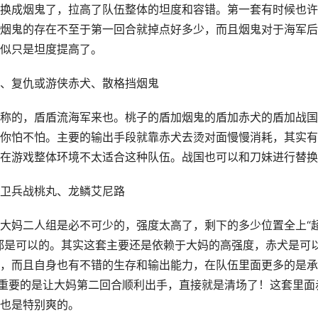
换成烟鬼了，拉高了队伍整体的坦度和容错。第一套有时候也许
烟鬼的存在不至于第一回合就掉点好多少，而且烟鬼对于海军后
似只是坦度提高了。
、复仇或游侠赤犬、散格挡烟鬼
称的，盾盾流海军来也。桃子的盾加烟鬼的盾加赤犬的盾加战国
你怕不怕。主要的输出手段就靠赤犬去烫对面慢慢消耗，其实有
在游戏整体环境不太适合这种队伍。战国也可以和刀妹进行替换
卫兵战桃丸、龙鳞艾尼路
大妈二人组是必不可少的，强度太高了，剩下的多少位置全上“
都是可以的。其实这套主要还是依赖于大妈的高强度，赤犬是可
，而且自身也有不错的生存和输出能力，在队伍里面更多的是承
重要的是让大妈第二回合顺利出手，直接就是清场了！这套里面
也是特别爽的。