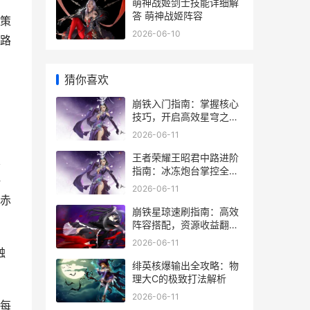
萌神战姬剑士技能详细解
答 萌神战姬阵容
策
2026-06-10
路
猜你喜欢
崩铁入门指南：掌握核心
技巧，开启高效星穹之
旅！
2026-06-11
王者荣耀王昭君中路进阶
赤
指南：冰冻炮台掌控全
海
场！
2026-06-11
高赤
崩铁星琼速刷指南：高效
阵容搭配，资源收益翻
倍！
2026-06-11
触
绯英核爆输出全攻略：物
理大C的极致打法解析
2026-06-11
每