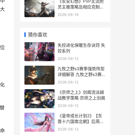
中
《长安幻想》PVP主流附
灵主推策略及相应克制策
大
略 《长安幻想》充值中心
2026-06-19
猜你喜欢
失控进化保暖生存诀窍 失
位
控系列
2026-06-12
九牧之野s3赛季强势阵型
详细解答 九牧之野s3赛季
新增英雄
2026-06-12
化
《宗师之上》剑阁流派越
战教学策略 宗师之上剑阁
2026-06-12
替
《皇帝成长计划2》【东
晋十六国南北朝】后燕世
祖
2026-06-12
命