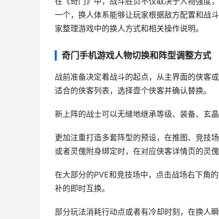
在《奇门》中，战斗胜负不仅取决于人物强度，
一个，换人体系能够让玩家根据敌方配置和战斗
家整理游戏中的换人方式和相关操作说明。
奇门手机游戏人物切换和阵型调整方式
战前准备决定着战斗的起点，从主界面的侠客或
适合的侠客列表，选择壹个侠客并确认替换。
新上阵的战士可以无缝地继承等级、装备、玄晶
更加注重打造多套阵型的预设，在推图、竞技场
或者灵傀附身绑定时，在对应侠客详情页的灵傀
在大部分的PVE和竞技场中，点击战场右下角
补的即时互换。
部分玩法消耗行动点或者有冷却时刻，在换人瞬