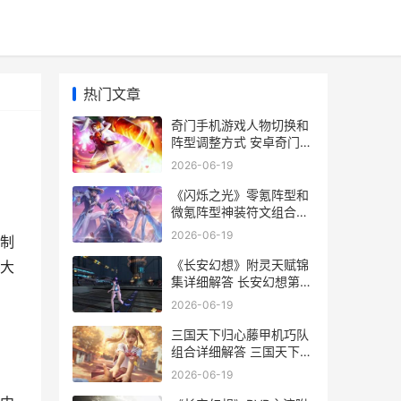
热门文章
奇门手机游戏人物切换和
阵型调整方式 安卓奇门实
用app
2026-06-19
《闪烁之光》零氪阵型和
微氪阵型神装符文组合策
略 闪烁之光v1
2026-06-19
制
《长安幻想》附灵天赋锦
大
集详细解答 长安幻想第二
季叫什么
2026-06-19
三国天下归心藤甲机巧队
组合详细解答 三国天下归
心藤甲兵固守技能详解与
2026-06-19
分享心得体会