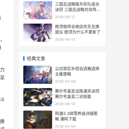
三国志战略版共存队组合
诀窍 三国志战略共存阵容
搭配
2026-06-12
员
绝顶祖师全商店优先兑换
提议 绝顶为什么不更新了
，
2026-06-12
物
经典文章
尘白禁区补偿自选箱选择
力
主推策略
足
2026-05-09
赛尔号盖亚试炼通关诀窍
赛尔号盖亚二训技能
斗
2026-06-10
鸣潮3.3绯雪养成详细策
略 潮鸣下载
换
2026-05-04