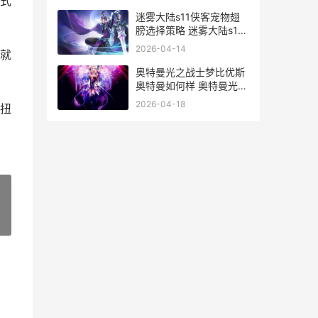
式
迷雾大陆s11侠客宠物翅
膀选择策略 迷雾大陆s11
侠客属性怎么选择
2026-04-14
就
奥特曼光之战士梦比优斯
奥特曼如何样 奥特曼光之
战士破解版下载
2026-04-18
扭
»