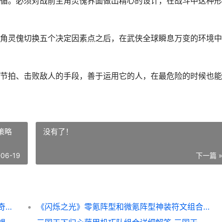
循。必须对战前主角灵傀界面做出精心的设计，在战斗中这种形
角灵傀切换五个决定因素点之后，在武侠全球瞬息万变的环境中
节拍、击败敌人的手段，善于运用它的人，在最危险的时候也能
策略
没有了！
-06-19
下一篇 
奇门手机游戏人物切换和阵型调整方式 安卓奇门实用app
《闪烁之光》零氪阵型和微氪阵型神装符文组合策略 闪烁之光v1