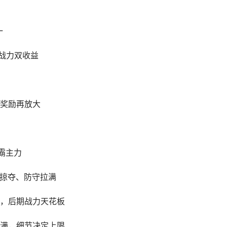
一
战力双收益
奖励再放大
霸主力
，掠夺、防守拉满
，后期战力天花板
满，细节决定上限