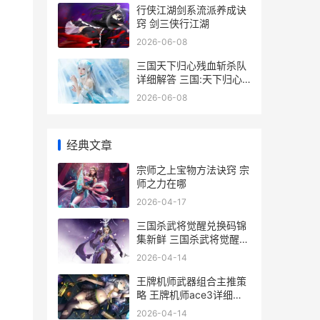
行侠江湖剑系流派养成诀
窍 剑三侠行江湖
2026-06-08
三国天下归心残血斩杀队
详细解答 三国:天下归心
mod
2026-06-08
经典文章
宗师之上宝物方法诀窍 宗
师之力在哪
2026-04-17
三国杀武将觉醒兑换码锦
集新鲜 三国杀武将觉醒黄
月英
2026-04-14
王牌机师武器组合主推策
略 王牌机师ace3详细攻
略
2026-04-14