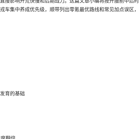
直接影响开荒快慢和后期战力。这篇文章小编将按开服前中后时
戎车集中养成优先级，顺带列出零氪最优路线和常见加点误区，
发育的基础
速度翻倍