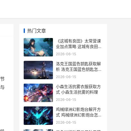
热门文章
《这城有良田》太常营课
业加点策略 这城有良田最
佳五人配置
2026-06-15
洛克王国蓝色钥匙获取解
析 洛克王国蓝色钥匙怎么
获得
2026-06-15
节
小森生活抗雾衣服获取方
与
式 小森生活抗雾的料理
2026-06-15
鸡械绿洲幻影炮台解开方
式 鸡械绿洲幻影炮台怎么
解锁
2026-06-15