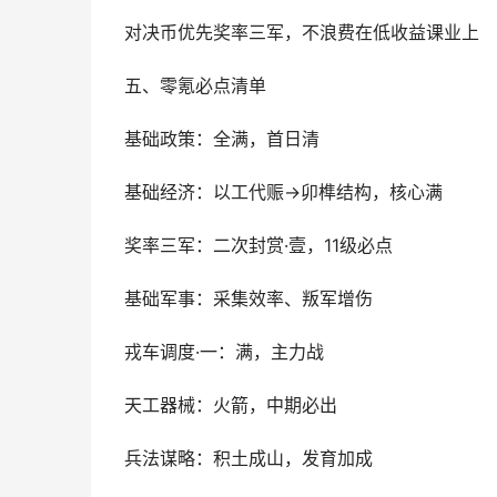
对决币优先奖率三军，不浪费在低收益课业上
五、零氪必点清单
基础政策：全满，首日清
基础经济：以工代赈→卯榫结构，核心满
奖率三军：二次封赏·壹，11级必点
基础军事：采集效率、叛军增伤
戎车调度·一：满，主力战
天工器械：火箭，中期必出
兵法谋略：积土成山，发育加成