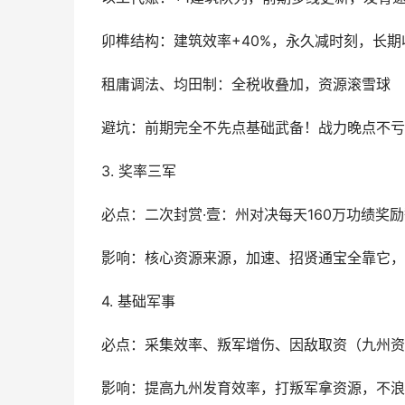
卯榫结构：建筑效率+40%，永久减时刻，长期
租庸调法、均田制：全税收叠加，资源滚雪球
避坑：前期完全不先点基础武备！战力晚点不亏
3. 奖率三军
必点：二次封赏·壹：州对决每天160万功绩奖
影响：核心资源来源，加速、招贤通宝全靠它，
4. 基础军事
必点：采集效率、叛军增伤、因敌取资（九州资
影响：提高九州发育效率，打叛军拿资源，不浪