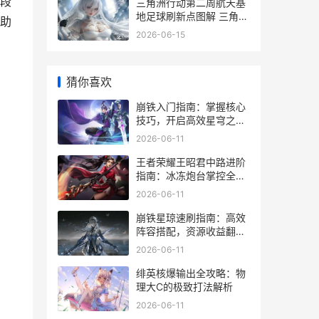
段
三角洲行动第二周航天基
地足球刷新点图解 三角洲
助
行动第二关怎么过
2026-06-15
猜你喜欢
崩铁入门指南：掌握核心
技巧，开启高效星穹之
旅！
2026-06-11
王者荣耀王昭君中路进阶
指南：冰冻炮台掌控全
场！
2026-06-11
崩铁星琼速刷指南：高效
阵容搭配，资源收益翻
倍！
2026-06-11
绯英核爆输出全攻略：物
理大C的极致打法解析
2026-06-11