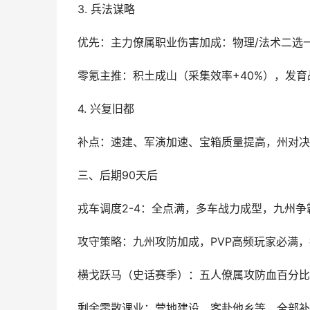
3. 兵法谋略
优先：主力僚属职业伤害加成：物理/法术二选
零氪主推：积土成山（采集效率+40%），发育
4. 兴复旧都
补点：速建、军演加速、宝箱质量提高，州对决
三、后期90天后
戎车调度2-4：全点满，多车战力成型，九州争
攻守策略：九州攻防加成，PVP高频玩家必满
横戈跃马（史话赛季）：五人僚属攻防血百分比
剩余零散课业：营地建设、客赴他乡等，全部补