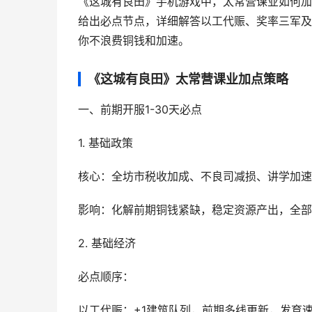
《这城有良田》手机游戏中，太常营课业如何加
给出必点节点，详细解答以工代赈、奖率三军及
你不浪费铜钱和加速。
《这城有良田》太常营课业加点策略
一、前期开服1-30天必点
1. 基础政策
核心：全坊市税收加成、不良司减损、讲学加速
影响：化解前期铜钱紧缺，稳定资源产出，全部
2. 基础经济
必点顺序：
以工代赈：+1建筑队列，前期多线更新，发育