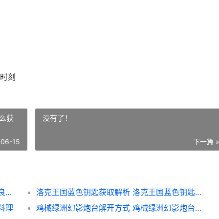
时刻
么获
没有了！
-06-15
下一篇 
《这城有良田》太常营课业加点策略 这城有良田最佳五人配置
洛克王国蓝色钥匙获取解析 洛克王国蓝色钥匙怎么获得
料理
鸡械绿洲幻影炮台解开方式 鸡械绿洲幻影炮台怎么解锁