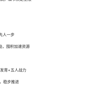
先人一步
励，囤积加速资源
发育+五人战力
，稳步推进