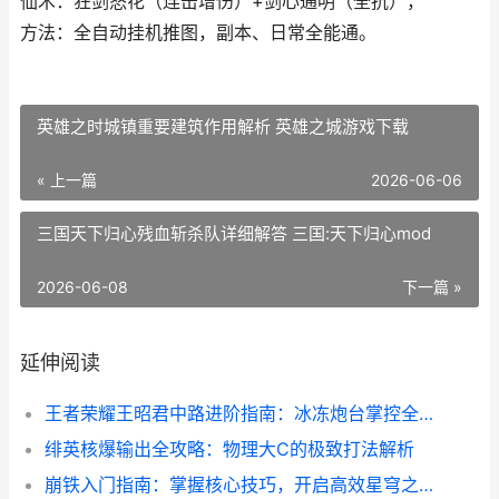
仙术：狂剑怒花（连击增伤）+剑心通明（全抗），
方法：全自动挂机推图，副本、日常全能通。
英雄之时城镇重要建筑作用解析 英雄之城游戏下载
« 上一篇
2026-06-06
三国天下归心残血斩杀队详细解答 三国:天下归心mod
2026-06-08
下一篇 »
延伸阅读
王者荣耀王昭君中路进阶指南：冰冻炮台掌控全场！
绯英核爆输出全攻略：物理大C的极致打法解析
崩铁入门指南：掌握核心技巧，开启高效星穹之旅！