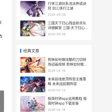
行侠江湖剑系流派养成诀
窍 剑三侠行江湖
2026-06-08
衣
三国天下归心残血斩杀队
详细解答 三国:天下归心
mod
2026-06-08
衣
经典文章
剪映如何做炫酷的刀切转
场动画视频 剪映如何做炫
酷动画
2026-04-18
未来前线绝顶阵型主推策
略 未来战前期阵容
2026-04-14
极简时钟app运用教程 极
简时钟app下载安装
»
2026-04-18