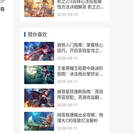
少
影之刃3孤锋心法技能属
性方法详细解答 影之刃3
毒
左锋心法
2026-06-15
猜你喜欢
崩铁入门指南：掌握核心
技巧，开启高效星穹之
旅！
2026-06-11
王者荣耀王昭君中路进阶
指南：冰冻炮台掌控全
场！
2026-06-11
崩铁星琼速刷指南：高效
阵容搭配，资源收益翻
倍！
2026-06-11
绯英核爆输出全攻略：物
理大C的极致打法解析
2026-06-11