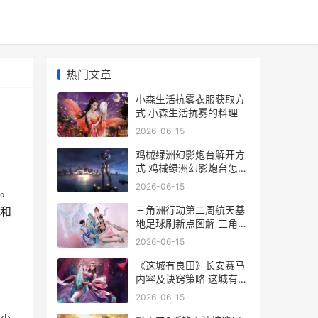
热门文章
小森生活抗雾衣服获取方
式 小森生活抗雾的料理
2026-06-15
鸡械绿洲幻影炮台解开方
式 鸡械绿洲幻影炮台怎么
解锁
2026-06-15
。
三角洲行动第二周航天基
和
地足球刷新点图解 三角洲
行动第二关怎么过
2026-06-15
《这城有良田》长安赛马
内容及诀窍策略 这城有良
田阵容搭配推荐
2026-06-15