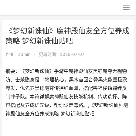
《梦幻新诛仙》魔神殿仙友全方位养成
策略 梦幻新诛仙贴吧
作者：
admin
•
更新时间：2026-07-07
摘要：《梦幻新诛仙》手游中魔神殿仙友黑铩魔尊无视物
防、击杀隐身是T1物理核心，黑木首回合叠黑火能量极致
爆发，优先养黑铩魔尊传猩红血瞳，搭配兽神侵蚀羁绊反
制冲子队。本篇详解魔神殿仙友技能机制、传功选择、阵
容搭配及养成优先级，帮你少走弯路。,《梦幻新诛仙》魔
神殿仙友全方位养成策略 梦幻新诛仙贴吧