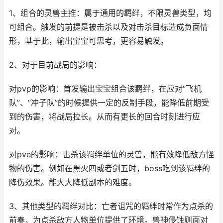
1、组合的灵兽主推：属于通用的羁绊，不限灵兽类型，均
可组合。触发的前提是被击杀以及对击杀目标造成负面情
形，基于此，输出宝宝可思考，更容易触发。
2、对于目前战局的影响：
对pvp的影响：首发输出宝宝组合该羁绊，在应对“飞机
队”、“冲子队”的时候提供一定的反制手段，能降低前期受
到的伤害，将战局拉长。从而有更长的回合时刻进行应
对。
对pve的影响：击杀该羁绊单位的灵兽，能有效降低敌方怪
物的伤害。例如在黑火四或者剑五时，boss吃到该羁绊的
降伤效果。能大大降低副本的难度。
3、其他类型的羁绊对比：亡者诅咒的羁绊时常作为点杀的
前奏，为点杀敌方人物单位提供了环境。兽神侵蚀则面对