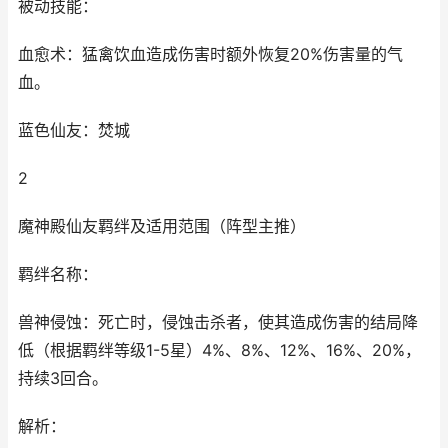
被动技能：
血愈术：猛禽饮血造成伤害时额外恢复20%伤害量的气
血。
蓝色仙友：焚城
2
魔神殿仙友羁绊及适用范围（阵型主推）
羁绊名称：
兽神侵蚀：死亡时，侵蚀击杀者，使其造成伤害的结局降
低（根据羁绊等级1-5星）4%、8%、12%、16%、20%，
持续3回合。
解析：