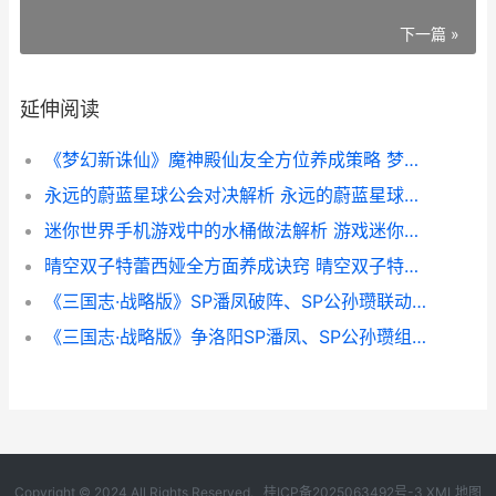
下一篇 »
延伸阅读
《梦幻新诛仙》魔神殿仙友全方位养成策略 梦幻新诛仙贴吧
永远的蔚蓝星球公会对决解析 永远的蔚蓝星球礼包码
迷你世界手机游戏中的水桶做法解析 游戏迷你世界游戏
晴空双子特蕾西娅全方面养成诀窍 晴空双子特蕾西娅
《三国志·战略版》SP潘凤破阵、SP公孙瓒联动赵云战法配将全解析 三国志战略版最新完整攻略
《三国志·战略版》争洛阳SP潘凤、SP公孙瓒组合队伍主推 《三国志·战略版》客服电话
Copyright © 2024 All Rights Reserved.
桂ICP备2025063492号-3
XML地图