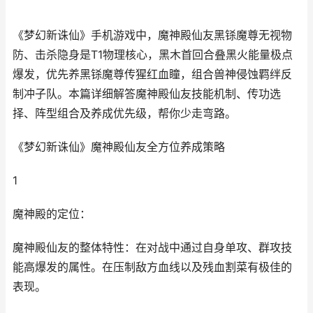
《梦幻新诛仙》手机游戏中，魔神殿仙友黑铩魔尊无视物
防、击杀隐身是T1物理核心，黑木首回合叠黑火能量极点
爆发，优先养黑铩魔尊传猩红血瞳，组合兽神侵蚀羁绊反
制冲子队。本篇详细解答魔神殿仙友技能机制、传功选
择、阵型组合及养成优先级，帮你少走弯路。
《梦幻新诛仙》魔神殿仙友全方位养成策略
1
魔神殿的定位：
魔神殿仙友的整体特性：在对战中通过自身单攻、群攻技
能高爆发的属性。在压制敌方血线以及残血割菜有极佳的
表现。