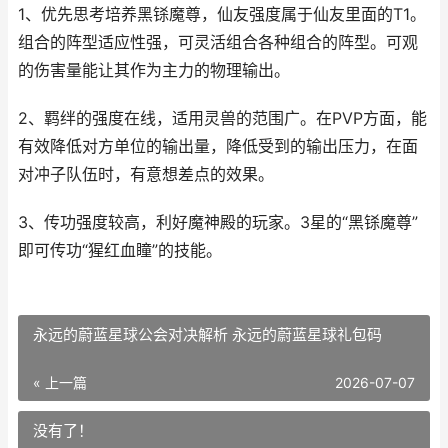
1、优先思考培养黑铩魔尊，仙友强度属于仙友里面的T1。
组合的阵型适应性强，可灵活组合各种组合的阵型。可观
的伤害量能让其作为主力的物理输出。
2、羁绊的强度在线，适用灵兽的范围广。在PVP方面，能
有效降低对方单位的输出量，降低受到的输出压力，在面
对冲子队伍时，有意想差点的效果。
3、传功强度较高，利好魔神殿的玩家。3星的“黑铩魔尊”
即可传功“猩红血瞳”的技能。
永远的蔚蓝星球公会对决解析 永远的蔚蓝星球礼包码
« 上一篇
2026-07-07
没有了！