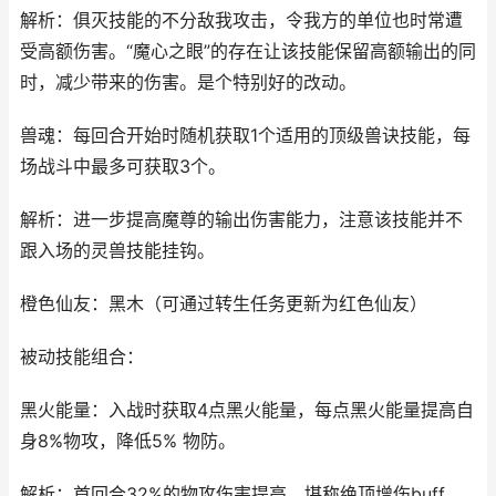
解析：俱灭技能的不分敌我攻击，令我方的单位也时常遭
受高额伤害。“魔心之眼”的存在让该技能保留高额输出的同
时，减少带来的伤害。是个特别好的改动。
兽魂：每回合开始时随机获取1个适用的顶级兽诀技能，每
场战斗中最多可获取3个。
解析：进一步提高魔尊的输出伤害能力，注意该技能并不
跟入场的灵兽技能挂钩。
橙色仙友：黑木（可通过转生任务更新为红色仙友）
被动技能组合：
黑火能量：入战时获取4点黑火能量，每点黑火能量提高自
身8%物攻，降低5% 物防。
解析：首回合32%的物攻伤害提高，堪称绝顶增伤buff。