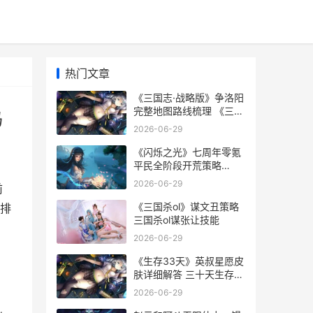
热门文章
《三国志·战略版》争洛阳
完整地图路线梳理 《三国
码
志·战略版》官网兑换码
2026-06-29
《闪烁之光》七周年零氪
平民全阶段开荒策略
2020闪烁之光
2026-06-29
前
《三国杀ol》谋文丑策略
排
三国杀ol谋张让技能
2026-06-29
《生存33天》英叔星愿皮
肤详细解答 三十天生存游
戏
2026-06-29