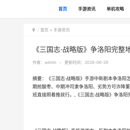
首页
手游资讯
单机攻略
首页
>
手游资讯
《三国志·战略版》争洛阳完整
作者：
admin
•
更新时间：2026-06-29
摘要：《三国志·战略版》手游中新剧本争洛阳
期抢酸枣、中期冲司隶争洛阳、劣势方可诈降董
班直接照着推就行。,《三国志·战略版》争洛阳