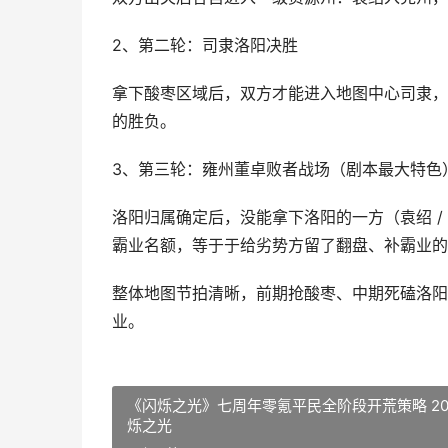
2、第二轮：司隶洛阳决胜
拿下酸枣区域后，双方才能进入地图中心司隶，
的胜负。
3、第三轮：雍州董卓败者战场（剧本最大特色
洛阳归属确定后，没能拿下洛阳的一方（袁绍 /
霸业名额，等于于给劣势方留了翻盘、补霸业的
整体地图节拍清晰，前期抢酸枣、中期死磕洛阳
业。
《闪烁之光》七周年零氪平民全阶段开荒策略 20
烁之光