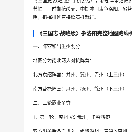
《三国志·战略版》手机游戏中，新剧本争洛阳
节拍——前期抢酸枣、中期冲司隶争洛阳、劣势
明，指挥排班直接照着推就行。
《三国志·战略版》争洛阳完整地图路线
一、阵营和出生州划分
地图分为南北两大对抗阵营：
北方袁绍阵营：并州、冀州、青州（上三州）
南方曹操阵营：荆州、扬州、徐州（下三州）
二、三轮霸业争夺
1、第一轮：兖州 VS 豫州，争夺酸枣
双方出关后各自进入一级资源州：袁绍入兖州，