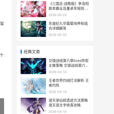
《三国志·战略版》争洛阳
剧本霸业及董卓军规则 三
国志战略版18183
2026-06-23
东煌纪九华霜菊培养和组
军
合详细解答
2026-06-23
经典文章
个
交错战线第六章boss阵型
主推策略 交错战线第六章
开放多久
2026-04-14
王者世界灼绒打法解析 王
者灼热
2026-04-14
道天录仙踪遗迹方法策略
道天录文字修真攻略
2026-04-14