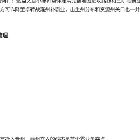
如何打？这篇文章小编将帮你理清完整地图进攻路线和三阶段霸
方可诈降董卓转战雍州补霸业，出生州分布和资源州关口也一并
梳理
曹操入豫州。两州交界的酸枣是首个霸业争夺点。