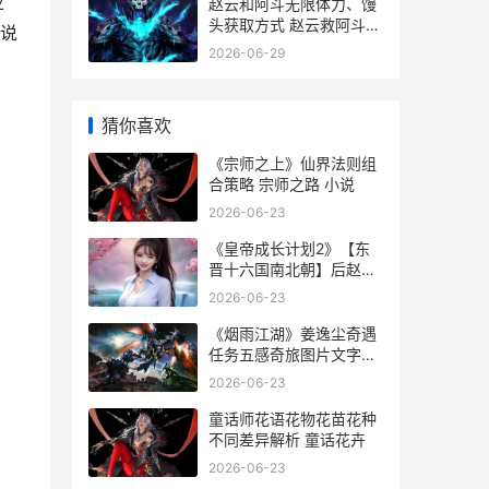
业
赵云和阿斗无限体力、馒
头获取方式 赵云救阿斗几
说
次
2026-06-29
猜你喜欢
《宗师之上》仙界法则组
合策略 宗师之路 小说
2026-06-23
《皇帝成长计划2》【东
晋十六国南北朝】后赵明
帝
2026-06-23
《烟雨江湖》姜逸尘奇遇
任务五感奇旅图片文字流
程策略 烟雨江湖姜逸尘
2026-06-23
童话师花语花物花苗花种
不同差异解析 童话花卉
2026-06-23