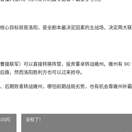
核心目标就是洛阳，是全剧本最决定因素的主战场，决定两大联
）
 曹操联军）可以直接转换阵营，投奔董卓转战雍州。雍州有 90 
后路，然而洛阳胜利方也可以过来抢夺。
、后期败者转战雍州，哪怕前期战局劣势，也有机会靠雍州补霸
20闪
没有了！