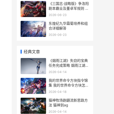
《三国志·战略版》争洛阳
剧本霸业及董卓军规则 三
国志战略版18183
2026-06-23
东煌纪九华霜菊培养和组
合详细解答
2026-06-23
经典文章
《烟雨江湖》失窃的宝典
任务完成策略 烟雨江湖触
发任务
2026-04-14
我的世界命令方块指令锦
集 我的世界命令方块怎么
获得?
2026-04-18
猫神牧场鼩鼱流新思路方
法 猫神到ag
2026-04-14