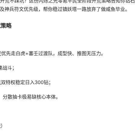
开荒不踩坑？这份闪烁之光零氪平民全阶段开荒策略告知你钻石
以及神兵符文优先级，帮你稳过镇妖塔一路放弃了做咸鱼毕业。
荒策略
荒优先走白虎+塞壬过渡队，成型快、推图无压力。
速战斗；
航双特权稳定日入300钻；
底，分散抽卡极易缺核心本体。
能）