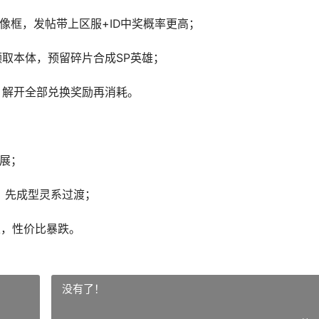
头像框，发帖带上区服+ID中奖概率更高；
领取本体，预留碎片合成SP英雄；
，解开全部兑换奖励再消耗。
拓展；
长，先成型灵系过渡；
止，性价比暴跌。
没有了！