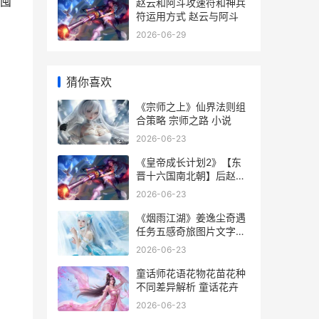
囤
赵云和阿斗攻速符和神兵
符运用方式 赵云与阿斗
2026-06-29
猜你喜欢
《宗师之上》仙界法则组
合策略 宗师之路 小说
2026-06-23
《皇帝成长计划2》【东
晋十六国南北朝】后赵明
帝
2026-06-23
《烟雨江湖》姜逸尘奇遇
任务五感奇旅图片文字流
程策略 烟雨江湖姜逸尘
2026-06-23
童话师花语花物花苗花种
不同差异解析 童话花卉
2026-06-23