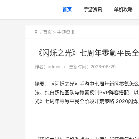
首页
手游资讯
单机攻略
首页
>
手游资讯
《闪烁之光》七周年零氪平民全阶
作者：
admin
•
更新时间：2026-06-29
摘要：《闪烁之光》手游中七周年新区零氪怎么
法、纯白嫖推图队与微氪反制PVP阵容搭配，
光》七周年零氪平民全阶段开荒策略 2020闪烁