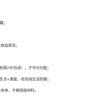
招募；
低收益探宝。
利耶/SP白虎），不平均分配；
堆生活+速度，坦克纯生活防御；
雄本体，不换低级材料。