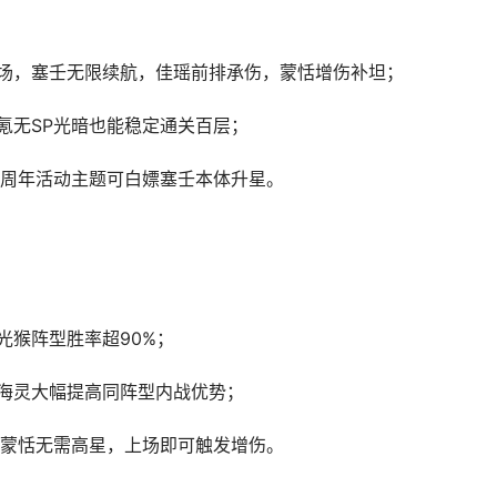
控场，塞壬无限续航，佳瑶前排承伤，蒙恬增伤补坦；
氪无SP光暗也能稳定通关百层；
，周年活动主题可白嫖塞壬本体升星。
光猴阵型胜率超90%；
星海灵大幅提高同阵型内战优势；
，蒙恬无需高星，上场即可触发增伤。