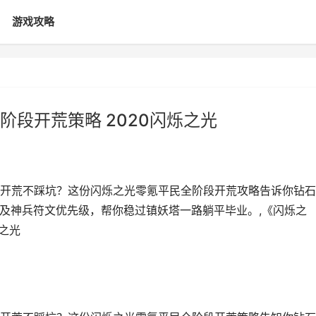
游戏攻略
段开荒策略 2020闪烁之光
开荒不踩坑？这份闪烁之光零氪平民全阶段开荒攻略告诉你钻石
以及神兵符文优先级，帮你稳过镇妖塔一路躺平毕业。,《闪烁之
之光