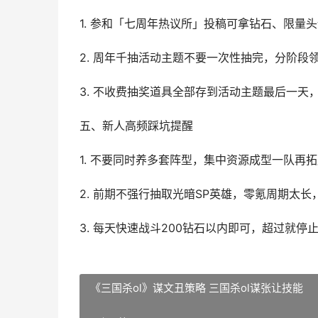
1. 参和「七周年热议所」投稿可拿钻石、限量
2. 周年千抽活动主题不要一次性抽完，分阶段
3. 不收费抽奖道具全部存到活动主题最后一天
五、新人高频踩坑提醒
1. 不要同时养多套阵型，集中资源成型一队再
2. 前期不强行抽取光暗SP英雄，零氪周期太
3. 每天快速战斗200钻石以内即可，超过就停
《三国杀ol》谋文丑策略 三国杀ol谋张让技能