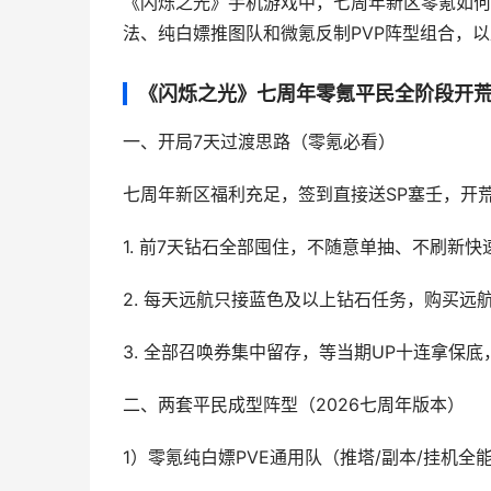
《闪烁之光》手机游戏中，七周年新区零氪如何
法、纯白嫖推图队和微氪反制PVP阵型组合，
《闪烁之光》七周年零氪平民全阶段开
一、开局7天过渡思路（零氪必看）
七周年新区福利充足，签到直接送SP塞壬，开
1. 前7天钻石全部囤住，不随意单抽、不刷新快
2. 每天远航只接蓝色及以上钻石任务，购买远
3. 全部召唤券集中留存，等当期UP十连拿保
二、两套平民成型阵型（2026七周年版本）
1）零氪纯白嫖PVE通用队（推塔/副本/挂机全