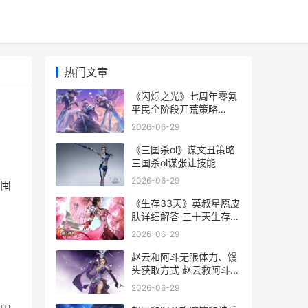
热门文章
《闪烁之光》七周年零氪
平民全阶段开荒策略
2020闪烁之光
2026-06-29
《三国杀ol》谋文丑策略
三国杀ol谋张让技能
2026-06-29
囤
《生存33天》英叔星愿皮
肤详细解答 三十天生存游
戏
2026-06-29
赵云和阿斗无限体力、馒
头获取方式 赵云救阿斗几
次
2026-06-29