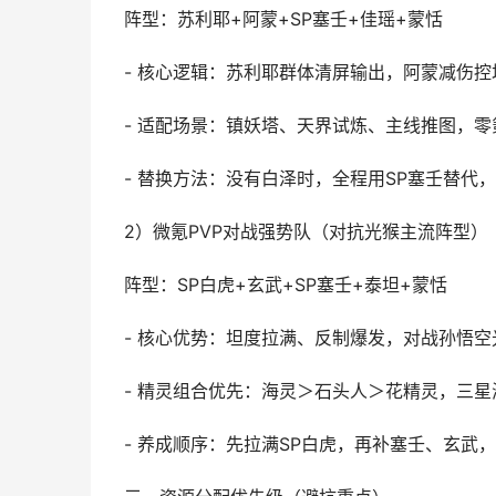
阵型：苏利耶+阿蒙+SP塞壬+佳瑶+蒙恬
- 核心逻辑：苏利耶群体清屏输出，阿蒙减伤
- 适配场景：镇妖塔、天界试炼、主线推图，零
- 替换方法：没有白泽时，全程用SP塞壬替代
2）微氪PVP对战强势队（对抗光猴主流阵型）
阵型：SP白虎+玄武+SP塞壬+泰坦+蒙恬
- 核心优势：坦度拉满、反制爆发，对战孙悟空
- 精灵组合优先：海灵＞石头人＞花精灵，三
- 养成顺序：先拉满SP白虎，再补塞壬、玄武