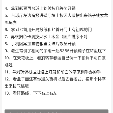
4、拿到彩票再台球上划线按几等奖开锁
5、台球厅左边海报进碟厅墙上按照大致摆出来箱子线索龙
凤龟虎
6、拿到匕首用开局报纸和匕首开门上有钥匙的门
7、再根据色卡调换火水土木金（图片排序不对
8、手机图案加置物箱里面碟片数量开锁
9、老生常谈了相同的字组一起6385开锁箱子在转盘底下
10、在天花板上，看旋转拿春丽自己调一下锁调不明白就
跳过
11、拿到玩偶根据过道上灯笼和前面的字来调手办的手
12、看盒子面还有你通关街机以后去看招式，按那个排序
出来技气跳腿
13、看阵路线，下下右上右左