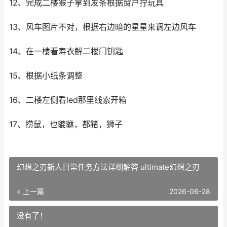
12、完成二楼猴子拿到发条根据窗户拧玩具
13、风车图片不对，根据右边暗的星星来调左边风车
14、在一楼看寿衣解二楼门钥匙
15、根据小纸条调整
16、二楼左侧看led那里线索开箱
17、捞鼠，也貔貅，都猪，狮子
幻想之刃新人日常任务方法详细解答 ultimate幻想之刃
« 上一篇
2026-06-28
没有了！