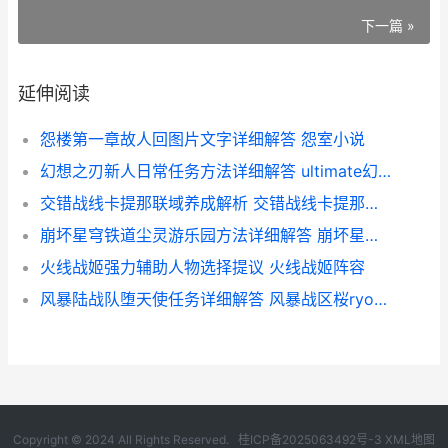
下一篇 »
延伸阅读
怨楼第一章故人回图片文字详细解答 怨室小说
幻想之刃新人日常任务方法详细解答 ultimate幻想之刃
交错战线卡提那联域养成解析 交错战线卡提那值得培养吗
崩坏星穹铁道尘灵游乐园方法详细解答 崩坏星穹铁道尘世百态
火线战姬强力辅助人物选择提议 火线战姬阵容
风暴陆战队堕天使任务详细解答 风暴战区桜ryona吧
Copyright © 2024 All Rights Reserved.
桂ICP备2025063492号-3
XML地图