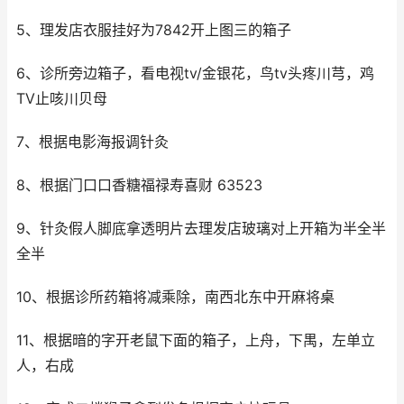
5、理发店衣服挂好为7842开上图三的箱子
6、诊所旁边箱子，看电视tv/金银花，鸟tv头疼川芎，鸡
TV止咳川贝母
7、根据电影海报调针灸
8、根据门口口香糖福禄寿喜财 63523
9、针灸假人脚底拿透明片去理发店玻璃对上开箱为半全半
全半
10、根据诊所药箱将减乘除，南西北东中开麻将桌
11、根据暗的字开老鼠下面的箱子，上舟，下禺，左单立
人，右成