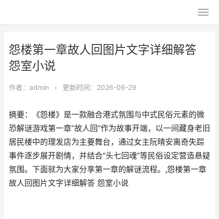
怨楼第一章故人回图片文字详细解答
怨室小说
作者：
admin
•
更新时间：2026-06-29
摘要：《怨楼》是一款融合港式氛围与中式民俗元素的微
恐解谜游戏第一章“故人回”作为故事开端，以一间藏身老旧
居民楼中的理发店为主要舞台，通过女主阮晴安离奇失踪
事件逐步展开剧情，并结合“头七回魂”等民俗设定营造悬疑
氛围。下面就为大家分享第一章的解谜流程。,怨楼第一章
故人回图片文字详细解答 怨室小说