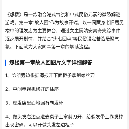
《怨楼》是一款融合港式气氛和中式民俗元素的微恐解谜
游戏。第一章“故人回”作为故事开端，以一间藏身老旧居民
楼中的理发店为主要舞台，通过女主阮晴安离奇失踪事件
逐步展开剧情，并结合“头七回魂”等民俗设定营造悬疑气
氛。下面就为大家同享第一章的解谜流程。
怨楼第一章故人回图片文字详细解答
1、诊所旁边根据海报开下面柜子拿到螺丝刀
2、中间电视机修好的插座
3、理发店里面地漏有卷发棒
4、做头发右边点进去桌子上拿剪刀开，给假发带上卷发棒
出现密码，可以开做头发左边柜子