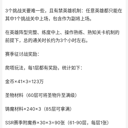
3个挑战关要难一些，且有禁英雄机制：任意英雄都只能在
其中1个挑战关中上场，包含作为副将上场。
在英雄阵型完整、练度中上、操作熟练、熟知关卡机制的
前提下，总的通关时长约为3个小时左右。
赛季征讨战奖励：
爬塔玩法，每1层都有奖励，统计如下：
金币×41×3=123万
圣物材料（60层可将圣物升至满级）
铸魔材料×240×3（85层可拿满）
SSR赛季附魔券×30×3=90张（61-90层，每层1张）