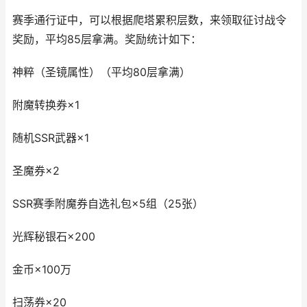
赛季通行证中，可以根据爬塔累积层数，来领取征讨战令
奖励，平均85层拿满。奖励统计如下：
神粹（圣镜属性）（平均80层拿满）
附魔转换券×1
随机SSR武器×1
圣魔券×2
SSR赛季附魔券自选礼包×5组（25张）
光辉秘银石×200
金币×100万
扫荡券×20