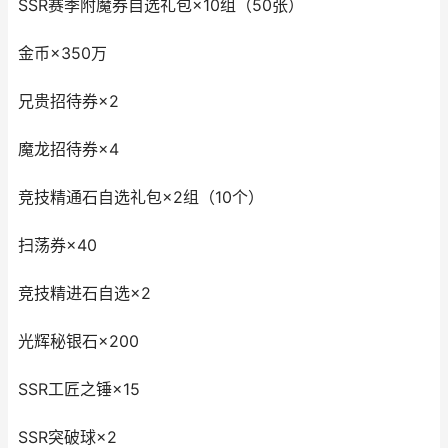
SSR赛季附魔券自选礼包×10组（50张）
金币×350万
兄贵招待券×2
魔龙招待券×4
竞技精通石自选礼包×2组（10个）
扫荡券×40
竞技精进石自选×2
光辉秘银石×200
SSR工匠之锤×15
SSR突破球×2