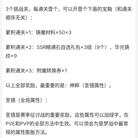
3个挑战关，每通关壹个，可以开壹个下面的宝箱（和通关
顺序无关）：
累积通关×1：铸魔材料×50×3
累积通关×2：SSR精通石自选礼包×3组（9个）、华光铸
纹×9
累积通关×3：附魔转换券×1
以上全部奖励，最重要的是：神粹（圣镜属性）。
圣镜（全局属性）：
圣镜是赛季征讨战的重要奖励，这些属性可以加绿字，在
PVE和PVP的全部方法中生效。可以领会为是梦战中最常
规的属性膨胀方法。