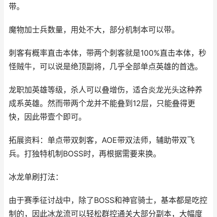
带。
魔物加士兵数量，用处不大，部分机制本可以带。
刺客有概率直击本体，带两个刺客就是100%直击本体，秒
怪贼牛，可以说是绝顶副将，几乎全部单点英雄的首选。
龙职加英雄等级，杀人可以叠增伤，适合炎龙光头这种养
成系英雄。然而带两个龙并不能叠到12层，只能叠得更
快，因此带壹个即可。
拓展资料：单点带双刺客，AOE带双法师，辅助带双飞
兵。打独特机制BOSS时，再根据需要来换。
冰龙单刷打法：
由于赛季征讨战中，除了BOSS和神官骑士，基本都是吃控
制的，因此冰龙流可以轻松群控通关大部分副本，大幅度