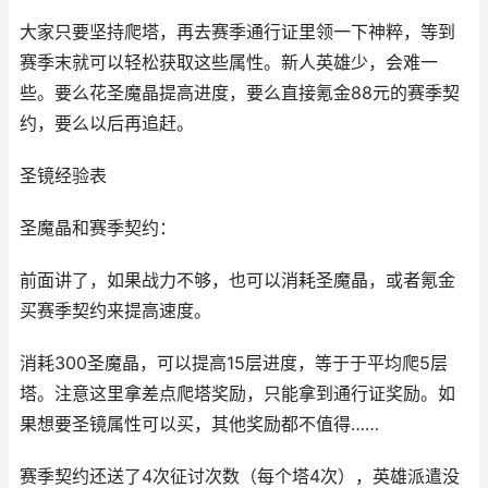
大家只要坚持爬塔，再去赛季通行证里领一下神粹，等到
赛季末就可以轻松获取这些属性。新人英雄少，会难一
些。要么花圣魔晶提高进度，要么直接氪金88元的赛季契
约，要么以后再追赶。
圣镜经验表
圣魔晶和赛季契约：
前面讲了，如果战力不够，也可以消耗圣魔晶，或者氪金
买赛季契约来提高速度。
消耗300圣魔晶，可以提高15层进度，等于于平均爬5层
塔。注意这里拿差点爬塔奖励，只能拿到通行证奖励。如
果想要圣镜属性可以买，其他奖励都不值得……
赛季契约还送了4次征讨次数（每个塔4次），英雄派遣没