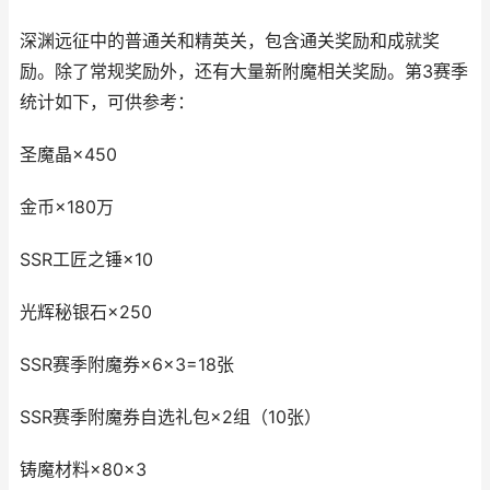
深渊远征中的普通关和精英关，包含通关奖励和成就奖
励。除了常规奖励外，还有大量新附魔相关奖励。第3赛季
统计如下，可供参考：
圣魔晶×450
金币×180万
SSR工匠之锤×10
光辉秘银石×250
SSR赛季附魔券×6×3=18张
SSR赛季附魔券自选礼包×2组（10张）
铸魔材料×80×3