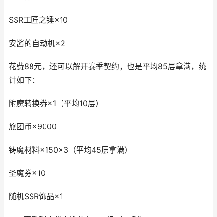
SSR工匠之锤×10
安酱的自动机×2
花费88元，还可以解开赛季契约，也是平均85层拿满，统
计如下：
附魔转换券×1（平均10层）
旅团币×9000
铸魔材料×150×3（平均45层拿满）
圣魔券×10
随机SSR饰品×1