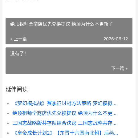
绝顶祖师全商店优先兑换提议 绝顶为什么不更新了
« 上一篇
2026-06-12
没有了！
下一篇 »
延伸阅读
《梦幻模拟战》赛季征讨战方法策略 梦幻模拟战王之威势
绝顶祖师全商店优先兑换提议 绝顶为什么不更新了
三国志战略版共存队组合诀窍 三国志战略共存阵容搭配
《皇帝成长计划2》【东晋十六国南北朝】后燕世祖