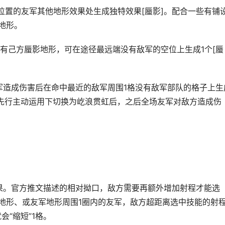
位置的友军其他地形效果处生成独特效果[蜃影]。配合一些有铺
地形。
有己方蜃影地形，可在途径最远端没有敌军的空位上生成1个[蜃
军造成伤害后在命中最近的敌军周围1格没有敌军部队的格子上生
要先行主动运用下切换为屹浪贯虹后，之后全场友军对敌方造成伤
果。官方推文描述的相对拗口，敌方需要再额外增加射程才能选
御地形、或友军地形周围1圈内的友军，敌方超距离选中技能的射
会“缩短”1格。