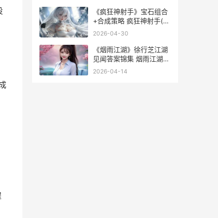
设
《疯狂神射手》宝石组合
+合成策略 疯狂神射手(无
限钻石)
2026-04-30
《烟雨江湖》徐行芝江湖
见闻答案锦集 烟雨江湖徐
猛多久刷新
2026-04-14
成
程