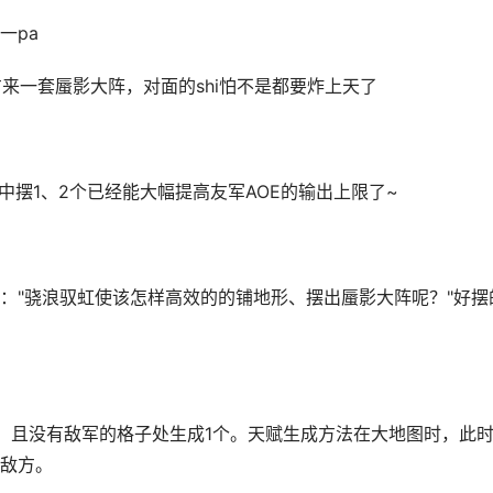
一pa
来一套蜃影大阵，对面的shi怕不是都要炸上天了
中摆1、2个已经能大幅提高友军AOE的输出上限了~
："骁浪驭虹使该怎样高效的的铺地形、摆出蜃影大阵呢？"好摆
、且没有敌军的格子处生成1个。天赋生成方法在大地图时，此
敌方。