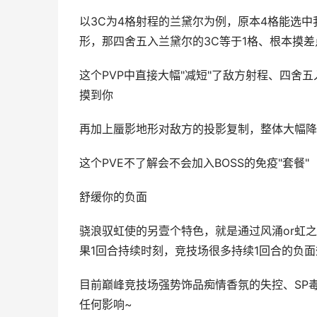
以3C为4格射程的兰黛尔为例，原本4格能选
形，那四舍五入兰黛尔的3C等于1格、根本摸差
这个PVP中直接大幅"减短"了敌方射程、四舍
摸到你
再加上蜃影地形对敌方的投影复制，整体大幅降
这个PVE不了解会不会加入BOSS的免疫"套餐"
舒缓你的负面
骁浪驭虹使的另壹个特色，就是通过风涌or虹
果1回合持续时刻，竞技场很多持续1回合的负
目前巅峰竞技场强势饰品痴情香氛的失控、SP
任何影响~