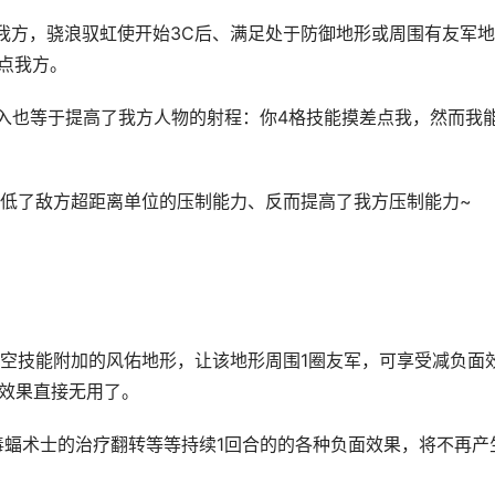
中我方，骁浪驭虹使开始3C后、满足处于防御地形或周围有友军地
点我方。
五入也等于提高了我方人物的射程：你4格技能摸差点我，然而我
低了敌方超距离单位的压制能力、反而提高了我方压制能力~
之空技能附加的风佑地形，让该地形周围1圈友军，可享受减负面
面效果直接无用了。
毒蝠术士的治疗翻转等等持续1回合的的各种负面效果，将不再产