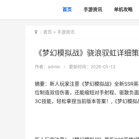
首页
手游资讯
单机攻略
首页
>
手游资讯
《梦幻模拟战》骁浪驭虹详细策
作者：
admin
•
更新时间：2026-05-13
摘要：新人玩家注意《梦幻模拟战》全新SSR英
位制造双倍伤害，还能缩短对手射程、驱散负面
3C技能，轻松拿捏当前版本答案！,《梦幻模拟