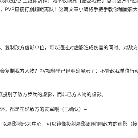
骁浪驭虹使”上线即封神？她不仅能靠【蜃影地形】复制敌方单位
，PVP直接打崩超距离队！这篇文章小编将手把手教你铺蜃影大
、复制敌方虚影单位，可以通过对虚影造成伤害的同时、对敌方
会复制我方人物？PV视频里已经明确展示了：不管敌我单位行
天赋投射了敌方步兵的虚影，而非己方人物的虚影。
述，都是在说敌方的友军哦（已确认）~
，以蜃影地形为中心，可以镜像投射蜃影周围1圈敌方的虚影（接
。