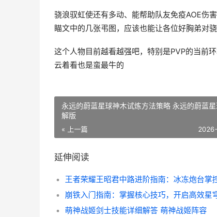
骁浪驭虹使还有多动、能帮助队友免疫AOE伤
瞄文中的几张弔图，应该也能让各位好胸弟对骁
这个人物目前越看越强吧，特别是PVP的当前环
云着看也是蛮最牛的
永远的蔚蓝星球神木试炼方法策略 永远的蔚蓝星
解版
« 上一篇
2026
延伸阅读
萌神战姬剑士技能详细解答 萌神战姬阵容