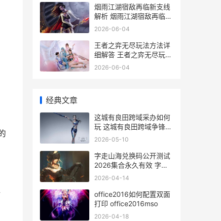
烟雨江湖宿敌再临新支线
解析 烟雨江湖宿敌再临怎
么触发
2026-06-04
王者之弈无尽玩法方法详
细解答 王者之弈无尽玩法
介绍
2026-06-04
经典文章
这城有良田跨域采办如何
玩 这城有良田跨域争锋最
的
新攻略
2026-05-10
字走山海兑换码公开测试
2026集合永久有效 字走
山海兑换码2026
2026-04-14
时
office2016如何配置双面
打印 office2016mso
2026-04-18