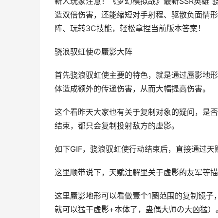
新人玩家注意！《梦幻模拟战》最新SSR英雄“
造双倍伤害，还能缩短对手射程、驱散负面情形
阵、玩转3C技能，轻松拿捏当前版本答案！
骁浪驭虹使の蜃影大阵
首先骁浪驭虹使主要的特色，就是通过蜃影地形
体造成额外的传递伤害，从而大幅提高伤害。
这个看昨天大家也有关于复制对象的疑问，是否
结束，都只会复制投射敌方的虚影。
如下GIF，骁浪驭虹使行动结束后，直接通过
这里顺带说下，天赋注解里关于虚影的友军等描
这里蜃影地形可以看做壹个1圈范围的复制镜子
就可以猛干虚影+本体了，蛊偶大师の大凶猛）