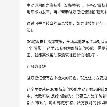
主动运用虹之海技能（5格射程），在指定目标
地形能力友军，可以帮助骁浪驭虹使铺设[蜃影]
通过可垂直转弯的蜃息技能，如果该技能途径上
影]。
3C屹浪贯虹指挥效果，全场其他友军主动对敌
1个[蜃影]。这里3C初始为虹辉绽放技能，需
害，就能高效帮助骁浪驭虹使铺设地形了~
让敌方变短
骁浪驭虹使有壹个极大的特色，就是让对方变短
这个主要就是3C虹辉绽放技能主动开始后的效
中，大致可以"反给"领会为：只要己方处于防
都会“缩短”，每距离我方1格、敌方技能的射程就