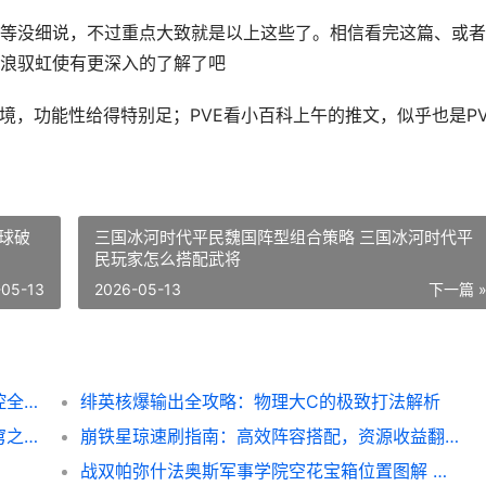
害等没细说，不过重点大致就是以上这些了。相信看完这篇、或
浪驭虹使有更深入的了解了吧
境，功能性给得特别足；PVE看小百科上午的推文，似乎也是PV
球破
三国冰河时代平民魏国阵型组合策略 三国冰河时代平
民玩家怎么搭配武将
-05-13
2026-05-13
下一篇 
王者荣耀王昭君中路进阶指南：冰冻炮台掌控全场！
绯英核爆输出全攻略：物理大C的极致打法解析
崩铁入门指南：掌握核心技巧，开启高效星穹之旅！
崩铁星琼速刷指南：高效阵容搭配，资源收益翻倍！
战双帕弥什法奥斯军事学院空花宝箱位置图解 战双帕弥a