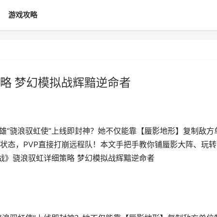
游戏攻略
略 梦幻模拟战辉黯逆命者
雄“骁浪驭虹使”上线即封神？她不仅能靠【蜃影地形】复制敌方
状态，PVP直接打崩远程队！本文手把手教你铺蜃影大阵、玩转
战》骁浪驭虹详细策略 梦幻模拟战辉黯逆命者