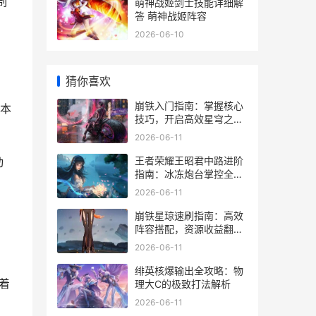
制
萌神战姬剑士技能详细解
答 萌神战姬阵容
2026-06-10
猜你喜欢
崩铁入门指南：掌握核心
本
技巧，开启高效星穹之
旅！
2026-06-11
王者荣耀王昭君中路进阶
动
指南：冰冻炮台掌控全
场！
2026-06-11
崩铁星琼速刷指南：高效
阵容搭配，资源收益翻
倍！
2026-06-11
绯英核爆输出全攻略：物
着
理大C的极致打法解析
2026-06-11