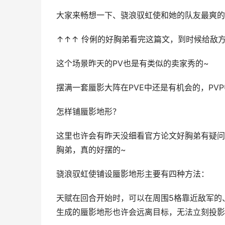
大家来畅想一下、骁浪驭虹使和她的队友最爽的
↑↑↑ 伶俐的好胸弟看完这篇文，到时候给敌方
这个场景昨天的PV也是有类似的卖家秀的~
摆满一套蜃影大阵在PVE中还是有机会的，PVP
怎样铺蜃影地形？
这里也许会有昨天没细看官方论文好胸弟有疑问
胸弟，真的好摆的~
骁浪驭虹使铺设蜃影地形主要有四种方法：
天赋在回合开始时，可以在周围5格靠近敌军的
生成的蜃影地形也许会远离目标，无法立刻投影