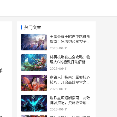
热门文章
王者荣耀王昭君中路进阶
指南：冰冻炮台掌控全
场！
2026-06-11
绯英核爆输出全攻略：物
理大C的极致打法解析
2026-06-11
单
崩铁入门指南：掌握核心
技巧，开启高效星穹之
旅！
2026-06-11
崩铁星琼速刷指南：高效
阵容搭配，资源收益翻
倍！
2026-06-11