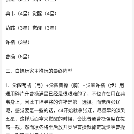
典韦（4星）觉醒（4星）
荀彧（3星）觉醒（3星）
许褚（3星）
曹操（5星）
三、白嫖玩家主推玩的最终阵型
1、觉醒荀彧（弓）+觉醒曹操（骑）+觉醒许褚（步）用
通用碎片升曹操满星已经是很艰难的了，不也许在用在典
韦身上，因此干坤寻将的许褚是第一选择。而觉醒张辽
呢，感觉要氪一些的话，s4开始就拿张辽，尽量早的凑到
五星，这样后面拿来觉醒的时候，会比普通曹操强度在提
高一截。然而凛冬将至后放开觉醒曹操就肯定玩觉醒曹操