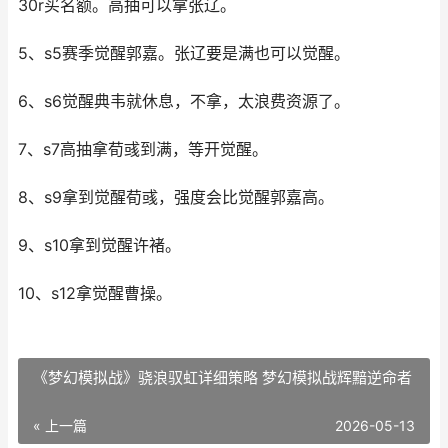
30r买名额。高抽可以拿张辽。
5、s5赛季觉醒郭嘉。张辽要是满也可以觉醒。
6、s6觉醒典韦就休息，不拿，太浪费资源了。
7、s7高抽拿荀彧到满，等开觉醒。
8、s9拿到觉醒荀彧，强度会比觉醒郭嘉高。
9、s10拿到觉醒许褚。
10、s12拿觉醒曹操。
《梦幻模拟战》骁浪驭虹详细策略 梦幻模拟战辉黯逆命者
« 上一篇
2026-05-13