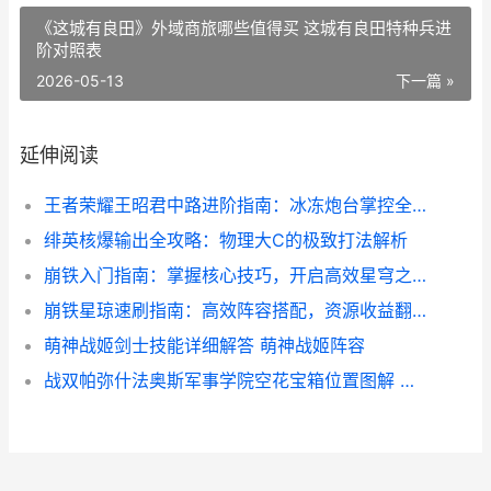
《这城有良田》外域商旅哪些值得买 这城有良田特种兵进
阶对照表
2026-05-13
下一篇 »
延伸阅读
王者荣耀王昭君中路进阶指南：冰冻炮台掌控全场！
绯英核爆输出全攻略：物理大C的极致打法解析
崩铁入门指南：掌握核心技巧，开启高效星穹之旅！
崩铁星琼速刷指南：高效阵容搭配，资源收益翻倍！
萌神战姬剑士技能详细解答 萌神战姬阵容
战双帕弥什法奥斯军事学院空花宝箱位置图解 战双帕弥a