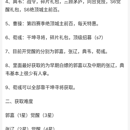
4、典韦：战令，碎片礼包，三顾茅庐，同台竞技，S6觉
醒礼包，S6绝顶城主前百。
5、曹操：第四赛季绝顶城主前百，每天特惠。
6、荀彧：干坤寻将，碎片礼包，顶级招募（s7）
7、目前开觉醒的分别为郭嘉，张辽，典韦，荀彧。
8、里面最好获取的为早期白嫖的郭嘉以及中期的张辽，典
韦基本上很少有人拿。
9、荀彧可以全部靠干坤寻将获取。
二、获取难度
郭嘉（1星）觉醒（3星）
张辽（2星）觉醒（4星）