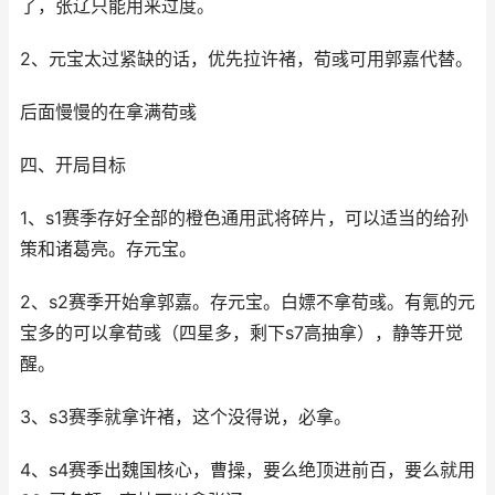
了，张辽只能用来过度。
2、元宝太过紧缺的话，优先拉许褚，荀彧可用郭嘉代替。
后面慢慢的在拿满荀彧
四、开局目标
1、s1赛季存好全部的橙色通用武将碎片，可以适当的给孙
策和诸葛亮。存元宝。
2、s2赛季开始拿郭嘉。存元宝。白嫖不拿荀彧。有氪的元
宝多的可以拿荀彧（四星多，剩下s7高抽拿），静等开觉
醒。
3、s3赛季就拿许褚，这个没得说，必拿。
4、s4赛季出魏国核心，曹操，要么绝顶进前百，要么就用