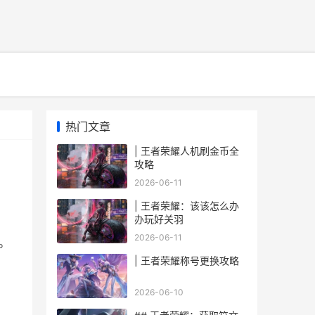
热门文章
| 王者荣耀人机刷金币全
攻略
2026-06-11
| 王者荣耀：该该怎么办
办玩好关羽
2026-06-11
。
| 王者荣耀称号更换攻略
2026-06-10