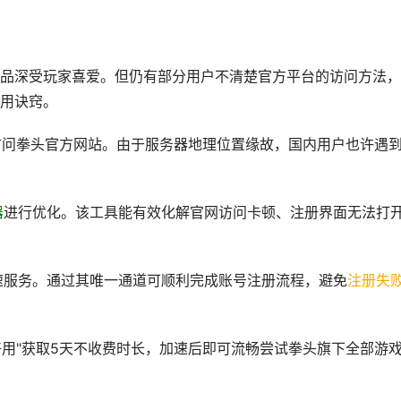
品深受玩家喜爱。但仍有部分用户不清楚官方平台的访问方法，
用诀窍。
访问拳头官方网站。由于服务器地理位置缘故，国内用户也许遇
器
进行优化。该工具能有效化解官网访问卡顿、注册界面无法打
速服务。通过其唯一通道可顺利完成账号注册流程，避免
注册失
好用"获取5天不收费时长，加速后即可流畅尝试拳头旗下全部游