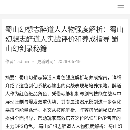
蜀山幻想志醉道人人物强度解析：蜀山
幻想志醉道人实战评价和养成指导 蜀
山幻剑录秘籍
作者：
admin
•
更新时间：2026-05-19
摘要：蜀山幻想志醉道人角色强度解析与养成指南，详细
介绍了这位剑仙系核心输出的实战表现与培养策略。醉道
人作为红色绝品角色，凭借魂能机制与剑气技能在战斗中
展现压制与爆发双重优势，其专属法器承影剑进一步强化
暴击与能量循环。本文从技能解析、阵容搭配到秘法配置
提供全面指导，帮助玩家高效培养这位PVE与PVP皆宜的
主力DPS角色。,蜀山幻想志醉道人人物强度解析：蜀山幻