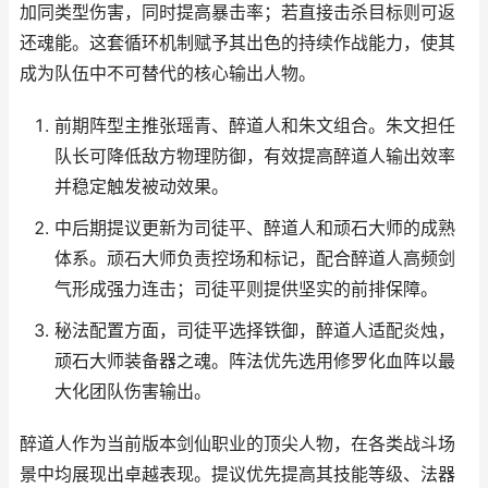
加同类型伤害，同时提高暴击率；若直接击杀目标则可返
还魂能。这套循环机制赋予其出色的持续作战能力，使其
成为队伍中不可替代的核心输出人物。
前期阵型主推张瑶青、醉道人和朱文组合。朱文担任
队长可降低敌方物理防御，有效提高醉道人输出效率
并稳定触发被动效果。
中后期提议更新为司徒平、醉道人和顽石大师的成熟
体系。顽石大师负责控场和标记，配合醉道人高频剑
气形成强力连击；司徒平则提供坚实的前排保障。
秘法配置方面，司徒平选择铁御，醉道人适配炎烛，
顽石大师装备器之魂。阵法优先选用修罗化血阵以最
大化团队伤害输出。
醉道人作为当前版本剑仙职业的顶尖人物，在各类战斗场
景中均展现出卓越表现。提议优先提高其技能等级、法器