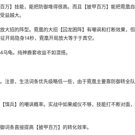
百万】技能，能把防御堆得很高。而且【披甲百万】能把霓凰自
受益越大。
放大招的阵型。霓凰的大招【囚龙困阵】有嘲讽和打断效果，但
魏征开局隐身14秒，霓凰开局放大等于于真空。
4乌龟。纯神鹿套收益不如混搭。
。注意，生活词条优先级略低一些，由于霓凰主要靠防御转全队
【饵兵】的嘲讽概率。实战中如果威仪不够，技能打不断对面，
御词条直接提高【披甲百万】的转化效率。