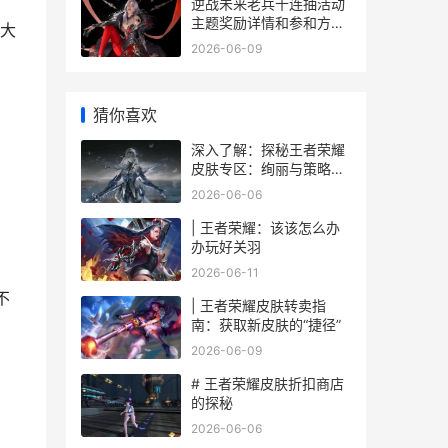
逆战未来老兵十连抽活动
主题奖励详情和参和方式
大
逆战老兵回归2021
2026-06-09
猜你喜欢
深入了解：探秘王者荣耀
皮肤专区：绚丽与策略的
融合
2026-06-06
| 王者荣耀：该该怎么办
办玩好关羽
2026-06-11
不
| 王者荣耀皮肤转卖指
南：获取新皮肤的“捷径”
2026-06-09
# 王者荣耀皮肤折扣商店
的探秘
2026-06-06