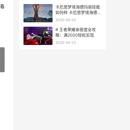
看
卡厄思梦境海德玛丽技能
如何样 卡厄思梦境海德玛
丽强度
2026-06-05
# 王者荣耀亲密度全攻
略：满2000轻松实现
2026-06-02
»