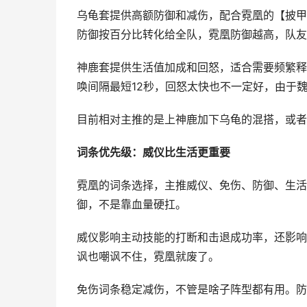
乌龟套提供高额防御和减伤，配合霓凰的【披甲
防御按百分比转化给全队，霓凰防御越高，队友
神鹿套提供生活值加成和回怒，适合需要频繁释
唤间隔最短12秒，回怒太快也不一定好，由于
目前相对主推的是上神鹿加下乌龟的混搭，或者
词条优先级：威仪比生活更重要
霓凰的词条选择，主推威仪、免伤、防御、生活
御，不是靠血量硬扛。
威仪影响主动技能的打断和击退成功率，还影响
讽也嘲讽不住，霓凰就废了。
免伤词条稳定减伤，不管是啥子阵型都有用。防