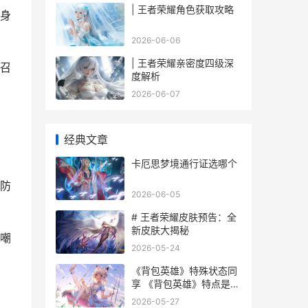
| 王者荣耀角色获取攻略
身
2026-06-06
| 王者荣耀亲密度四级深
召
度解析
2026-06-07
经典文章
卡厄思梦境通行证选哪个
防
2026-06-05
# 王者荣耀皮肤预告：全
新皮肤大揭秘
嘲
2026-05-24
《背包英雄》特殊状态同
享 《背包英雄》特点是什
么
2026-05-27