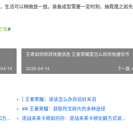
，生活可以稍微放一放。装备成型需要一定时刻，抽霓凰之前先
合集
#
王者如何修改快捷消息 王者荣耀里怎么修改快捷信号
-04-14
2026-04-14
下一篇 
| 王者荣耀：该该怎么办办玩好关羽
## 王者荣耀：获取符文碎片的多种途径
逆战未来老兵十连抽活动主题奖励详情和参和方式 逆战老兵回归2021
逆战未来卡顿如何办：逆战未来卡顿化解方式说明 逆战未来角色包