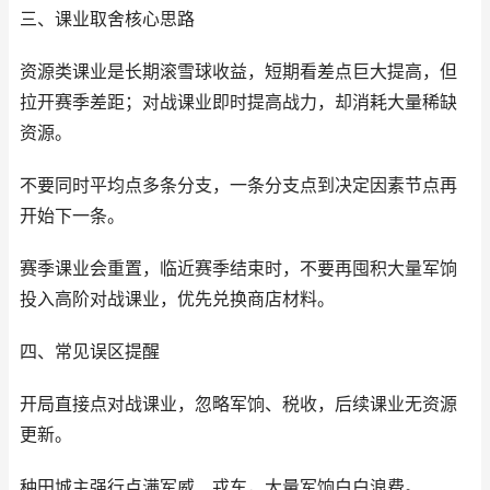
三、课业取舍核心思路
资源类课业是长期滚雪球收益，短期看差点巨大提高，但
拉开赛季差距；对战课业即时提高战力，却消耗大量稀缺
资源。
不要同时平均点多条分支，一条分支点到决定因素节点再
开始下一条。
赛季课业会重置，临近赛季结束时，不要再囤积大量军饷
投入高阶对战课业，优先兑换商店材料。
四、常见误区提醒
开局直接点对战课业，忽略军饷、税收，后续课业无资源
更新。
种田城主强行点满军威、戎车，大量军饷白白浪费。