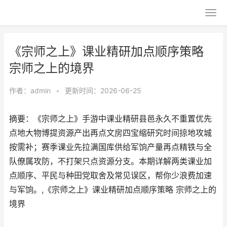
《宗师之上》课业精研加点顺序策略
宗师之上的境界
作者：
admin
•
更新时间：2026-06-25
摘要：《宗师之上》手游中课业精研县邑永久不重置优先
点地大物博提资源产出再点文房四宝缩研究时间掠地攻城
按需补；赛季课业先拉满国库供给军饷产量再点精铁与全
队僚属攻防，不打架只点资源分支。本期详解两类课业加
点顺序、平民与种田党取舍及常见误区，帮你少浪费加速
与军饷。,《宗师之上》课业精研加点顺序策略 宗师之上的
境界