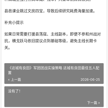
县邑课业跳过文房四宝，导致后续研究耗费海量加速。
补充小提示
如果日常需要打援县荡寇、主线副本，即便不参和州战对
抗，横戈跃马依旧提议点到基础等级，避免主线长期卡
关。
《这城有良田》军团团战实操策略 这城有良田最佳五人配
置
« 上一篇
2026-06-25
没有了！
下一篇 »