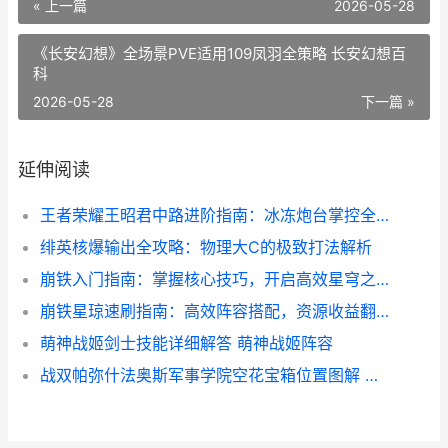
« 上一篇
2026-05-28
《长安幻想》全场景PVE适用109凤羽全策略 长安幻想百
科
2026-05-28
下一篇 »
延伸阅读
王者荣耀王昭君中路进阶指南：冰冻炮台掌控全场！
绯英核爆输出全攻略：物理大C的极致打法解析
崩铁入门指南：掌握核心技巧，开启高效星穹之旅！
崩铁星琼速刷指南：高效阵容搭配，资源收益翻倍！
萌神战姬剑士技能详细解答 萌神战姬阵容
战双帕弥什法奥斯军事学院空花宝箱位置图解 战双帕弥a