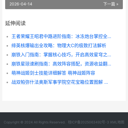
2026-04-14
下一篇 »
延伸阅读
王者荣耀王昭君中路进阶指南：冰冻炮台掌控全场！
绯英核爆输出全攻略：物理大C的极致打法解析
崩铁入门指南：掌握核心技巧，开启高效星穹之旅！
崩铁星琼速刷指南：高效阵容搭配，资源收益翻倍！
萌神战姬剑士技能详细解答 萌神战姬阵容
战双帕弥什法奥斯军事学院空花宝箱位置图解 战双帕弥a
Copyright © 2024 All Rights Reserved.
桂ICP备2025063492号-3
XML地图