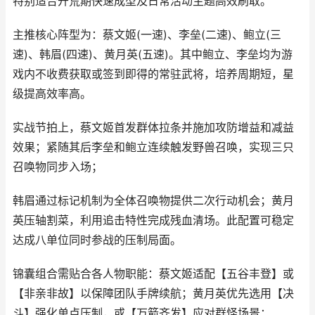
特别适合开荒期快速成型及日常活动主题高效刷取。
主推核心阵型为：蔡文姬(一速)、李垒(二速)、鲍立(三
速)、韩眉(四速)、黄月英(五速)。其中鲍立、李垒均为游
戏内不收费获取或签到即得的常驻武将，培养周期短，星
级提高效率高。
实战节拍上，蔡文姬首发群体拉条并施加攻防增益和减益
效果；紧随其后李垒和鲍立连续触发野兽召唤，实现三只
召唤物同步入场；
韩眉通过标记机制为全体召唤物提供二次行动机会；黄月
英压轴割菜，利用追击特性完成残血清场。此配置可稳定
达成八单位同时参战的压制局面。
锦囊组合需贴合各人物职能：蔡文姬适配【五谷丰登】或
【非亲非故】以保障团队手牌续航；黄月英优先选用【决
斗】强化单点压制，或【万箭齐发】应对群怪场景；