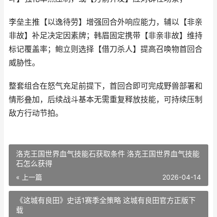
李垒主推【以逸待劳】增强回合外响应能力，辅以【非亲
非故】补足决定因素牌；韩眉固定携带【非亲非故】维持
标记覆盖率；鲍立则选择【借刀杀人】提高召唤物首回合
威胁性。
整套组合在怒气充足前提下，首回合即可完成野兽部署和
情形叠加，后续战斗基本无需重复释放技能，可持续压制
敌方行动节拍。
洛克王国世界血气技能石获取条件 洛克王国世界血气技能
石怎么获得
« 上一篇
2026-04-14
《这城有良田》史话1赛季全策略 这城有良田官方正版下
载