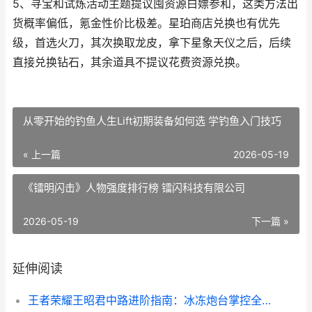
5、寻宝和试炼活动主题提议囤资源白嫖参和，这类方法出
货概率偏低，氪金性价比极差。星珀商店兑换也有优先
级，首选火刀，其次换取龙皮，拿下星象天仪之后，后续
直接兑换钻石，其余道具不提议花费资源兑换。
从零开始的钓鱼人生Lift初期装备如何选 学钓鱼入门技巧
« 上一篇
2026-05-19
《镭明闪击》人物强度排行榜 镭闪科技有限公司
2026-05-19
下一篇 »
延伸阅读
王者荣耀王昭君中路进阶指南：冰冻炮台掌控全场！