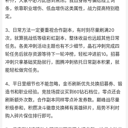
补齐，大家不必为此感到焦虑。我自身账号偏给战士词
条，依靠职业增伤、低血增伤这类属性，战力提高特别稳
定。
3、日常方法一定要重视合作副本，有时刻尽量刷满20
次，就算挑战低等级彩虹副本，整体收益也远超其他日常
任务。各类冲刺活动主题也有不少细节，晶石冲刺完成四
轮任务后就存资源等待下一轮冲榜，轻松冲进前10。招募
冲刺只拿基础奖励就行，图腾冲刺依托日常副本积累，就
能轻松做完任务。
4、平日里细节也不能忽略，金币刷新优先兑换招募券、锻
造书和职业经验。竞技场提议买到60钻石档位，零点还会
刷新额外次数，合作副本同样零点补发券数。巅峰战尽量
积极参和，积攒决斗徽章兑换稀有英雄碎片，局势不利时
购入碎片保住排行即可。