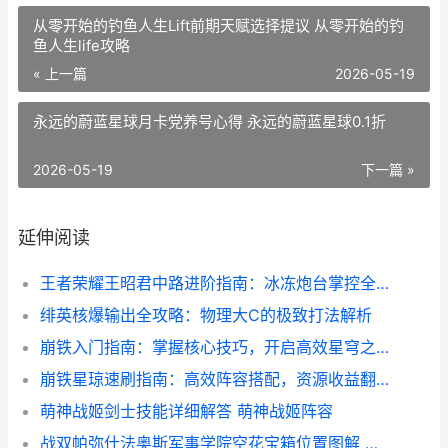
从零开始的钓鱼人生Lift前期天赋选择提议 从零开始的钓
鱼人生life攻略
« 上一篇
2026-05-19
永远的蔚蓝星球月卡党养号心得 永远的蔚蓝星球0.1折
2026-05-19
下一篇 »
延伸阅读
王者荣耀王昭君中路进阶指南：冰冻炮台掌控全场！
绯英核爆输出全攻略：物理大C的极致打法解析
崩铁入门指南：掌握核心技巧，开启高效星穹之旅！
崩铁星琼速刷指南：高效阵容搭配，资源收益翻倍！
萌神战姬剑士技能详细解答 萌神战姬阵容
战双帕弥什法奥斯军事学院空花宝箱位置图解 战双帕弥a