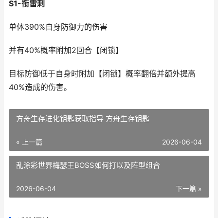
S1-衔雷刺
单体390%自身防御力的伤害
并有40%概率附加2回合【闭锁】
目标防御低于自身时附加【闭锁】概率翻倍并额外提高
40%造成的伤害。
方舟生存进化钥匙获取指导 方舟生存钥匙
« 上一篇
2026-06-04
乱涂彩世界梅瑟王BOSS如何打以及阵型组合
2026-06-04
下一篇 »