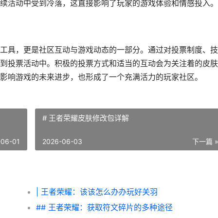
续活动中受到冷落，这直接影响了玩家的游戏体验和情感投入。
工具，更是社区互动与游戏动态的一部分。通过对投票制度、技
到投票活动中。积极的投票方式和适当的互动会为关注着的皮肤
影响游戏的未来进步，也形成了一个充满活力的玩家社区。
# 王者荣耀皮肤修改包详解
-06-01
2026-06-03
下一篇 
| 王者荣耀：该该怎么办办玩好关羽
## 王者荣耀：获取符文碎片的多种途径