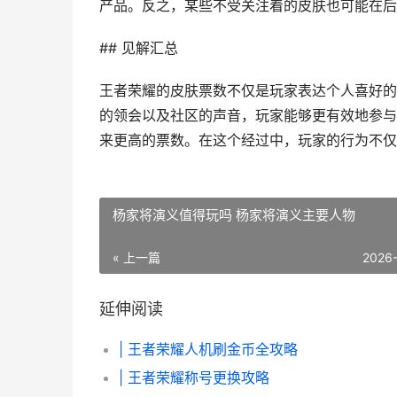
产品。反之，某些不受关注着的皮肤也可能在后
## 见解汇总
王者荣耀的皮肤票数不仅是玩家表达个人喜好的
的领会以及社区的声音，玩家能够更有效地参与
来更高的票数。在这个经过中，玩家的行为不仅
杨家将演义值得玩吗 杨家将演义主要人物
« 上一篇
2026
延伸阅读
| 王者荣耀人机刷金币全攻略
| 王者荣耀称号更换攻略