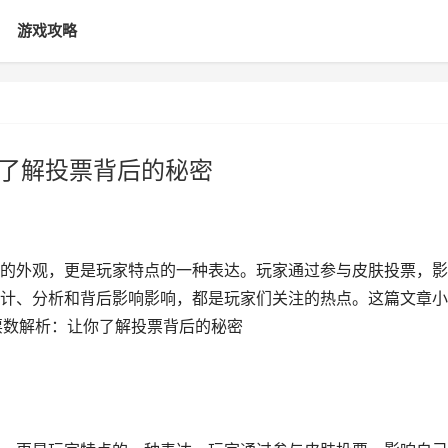
游戏攻略
你了解投票背后的秘密
的外观，更是玩家特点的一种表达。玩家通过参与皮肤投票，影
计、分析和背后影响影响，都是玩家们关注的热点。这篇文章小
票数解析：让你了解投票背后的秘密