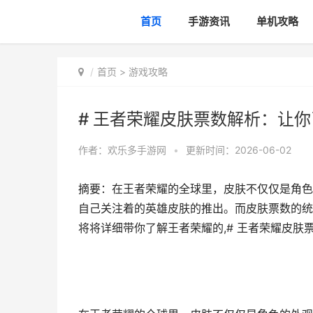
首页
手游资讯
单机攻略
首页
>
游戏攻略
# 王者荣耀皮肤票数解析：让
作者：
欢乐多手游网
•
更新时间：2026-06-02
摘要：在王者荣耀的全球里，皮肤不仅仅是角色
自己关注着的英雄皮肤的推出。而皮肤票数的统
将将详细带你了解王者荣耀的,# 王者荣耀皮肤