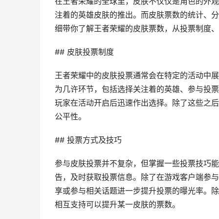
在王者荣耀的全球里，皮肤不仅仅是角色的外观
注着的英雄皮肤的推出。而皮肤票数的统计、分
细带你了解王者荣耀的皮肤票数，从投票制度、
## 皮肤投票制度
王者荣耀中的皮肤投票通常会在特定的活动中展
为几许环节，包括选择关注着的英雄、参与投票
玩家在活动开启后迅速作出选择。除了这些之后
公平性。
## 投票方式及技巧
参与皮肤投票并不复杂，但掌握一些投票技巧能
告，及时获取投票信息。除了在游戏客户端参与
享或参与相关话题进一步提升投票的曝光率。除
相互支持可以提升某一皮肤的票数。