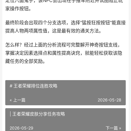
定位六面鬼手，该NPC会出现在手推车附近并试图阻止玩
家操作按钮。
最终阶段会出现四个分支选项，选择"猛按狂按按钮"能直接
提高人物两项属性值，这是最有效的通关方法。
怎么样？经过上面的分析流程可完整解开神奇按钮支线，
掌握决定因素选择点和属性提高诀窍，就能轻松获取该隐
藏任务的全部奖励。
# 王者荣耀排位连胜攻略
« 上一篇
2026-05-28
| 王者荣耀皮肤分享任务攻略
2026-05-29
下一篇 »