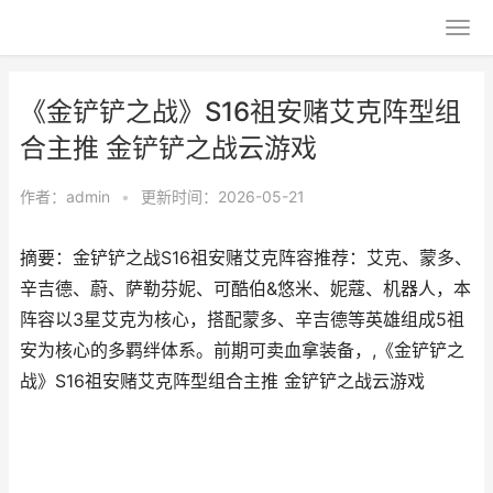
《金铲铲之战》S16祖安赌艾克阵型组
合主推 金铲铲之战云游戏
作者：
admin
•
更新时间：2026-05-21
摘要：金铲铲之战S16祖安赌艾克阵容推荐：艾克、蒙多、
辛吉德、蔚、萨勒芬妮、可酷伯&悠米、妮蔻、机器人，本
阵容以3星艾克为核心，搭配蒙多、辛吉德等英雄组成5祖
安为核心的多羁绊体系。前期可卖血拿装备，,《金铲铲之
战》S16祖安赌艾克阵型组合主推 金铲铲之战云游戏