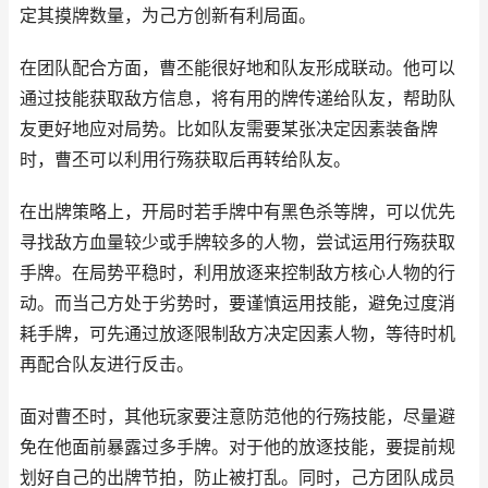
定其摸牌数量，为己方创新有利局面。
在团队配合方面，曹丕能很好地和队友形成联动。他可以
通过技能获取敌方信息，将有用的牌传递给队友，帮助队
友更好地应对局势。比如队友需要某张决定因素装备牌
时，曹丕可以利用行殇获取后再转给队友。
在出牌策略上，开局时若手牌中有黑色杀等牌，可以优先
寻找敌方血量较少或手牌较多的人物，尝试运用行殇获取
手牌。在局势平稳时，利用放逐来控制敌方核心人物的行
动。而当己方处于劣势时，要谨慎运用技能，避免过度消
耗手牌，可先通过放逐限制敌方决定因素人物，等待时机
再配合队友进行反击。
面对曹丕时，其他玩家要注意防范他的行殇技能，尽量避
免在他面前暴露过多手牌。对于他的放逐技能，要提前规
划好自己的出牌节拍，防止被打乱。同时，己方团队成员