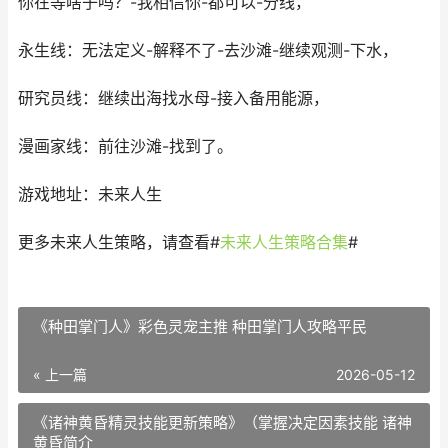
你在等啥子吗？-我相信你-都可以-分线，
永生线：无法定义-解释不了-去沙滩-继续观测-下水，
研究员线：继续出海找水母-接入备用能源，
漫画家线：前往沙滩-找到了。
游戏地址：未来人生
更多未来人生策略，请查看
#
未来人生策略合集
#
《种田掌门人》彩色灵宠主推 种田掌门人攻略平民
« 上一篇
2026-05-12
《诸神黄昏精灵技能更新策略》（掌握决定因素技能 诸神
黄昏简介