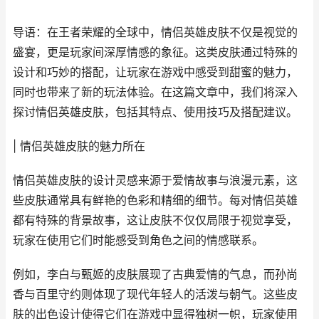
导语：在王者荣耀的全球中，情侣英雄皮肤不仅是视觉的
盛宴，更是玩家间深厚情感的象征。这类皮肤通过特殊的
设计和巧妙的搭配，让玩家在游戏中感受到甜蜜的魅力，
同时也带来了新的玩法体验。在这篇文章中，我们将深入
探讨情侣英雄皮肤，包括其特点、使用技巧及搭配建议。
| 情侣英雄皮肤的魅力所在
情侣英雄皮肤的设计灵感来源于爱情故事与浪漫元素，这
些皮肤通常具有鲜艳的色彩和精细的细节。每对情侣英雄
都有特殊的背景故事，这让皮肤不仅仅局限于视觉享受，
玩家在使用它们时能感受到角色之间的情感联系。
例如，李白与甄姬的皮肤展现了古典爱情的气息，而孙尚
香与百里守约则体现了现代年轻人的活泼与朝气。这些皮
肤的出色设计使得它们在游戏中显得独树一帜，玩家使用