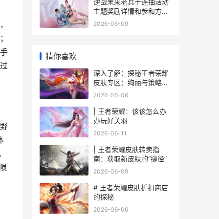
逆战未来老兵十连抽活动
主题奖励详情和参和方式
逆战老兵回归2021
，
2026-06-09
；
手
猜你喜欢
过
深入了解：探秘王者荣耀
皮肤专区：绚丽与策略的
融合
2026-06-06
| 王者荣耀：该该怎么办
办玩好关羽
野
2026-06-11
体
| 王者荣耀皮肤转卖指
，
南：获取新皮肤的“捷径”
陨
2026-06-09
# 王者荣耀皮肤折扣商店
的探秘
2026-06-06