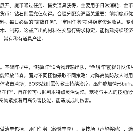
展开。魔币通过任务、售卖道具获得，主要用于日常消耗；金币
货币；钻石则需充值获得。合理分配资源至关重要：前期魔币优
。每日必做的“家族任务”、“宝图任务”提供稳定资源收益。专
木、制药，这些产出的材料在交易行需求稳定，能构建持续经济
过，常有稀有道具产出。
基础阵型中，“鹤翼阵”适合物理输出队，“鱼鳞阵”能提升队伍
能释放节奏。面对不同怪物采取不同策略：对阵高物防敌人时用
攻击清场；BOSS战则需传教士持续治疗，巫师施加情形buff
+1自在位”，自在位可根据副本特点灵活调整。宠物与主人的技能配
，宠物紧接着用高伤害技能，能造成成吨伤害。
做清单包括：师门任务（经验丰厚）、竞技场（声望奖励）、迷