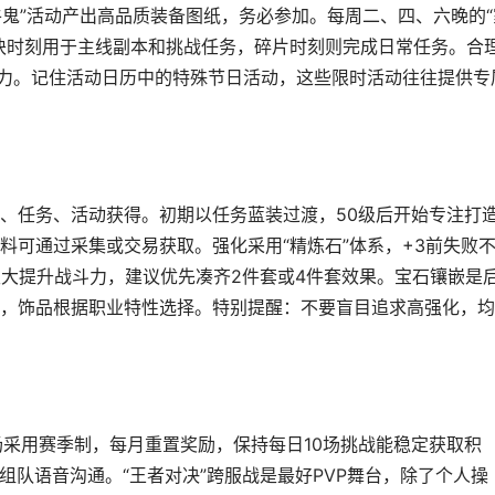
牛鬼”活动产出高品质装备图纸，务必参加。每周二、四、六晚的“
块时刻用于主线副本和挑战任务，碎片时刻则完成日常任务。合
精力。记住活动日历中的特殊节日活动，这些限时活动往往提供专
、任务、活动获得。初期以任务蓝装过渡，50级后开始专注打
料可通过采集或交易获取。强化采用“精炼石”体系，+3前失败
极大提升战斗力，建议优先凑齐2件套或4件套效果。宝石镶嵌是
，饰品根据职业特性选择。特别提醒：不要盲目追求高强化，均
场采用赛季制，每月重置奖励，保持每日10场挑战能稳定获取积
组队语音沟通。“王者对决”跨服战是最好PVP舞台，除了个人操