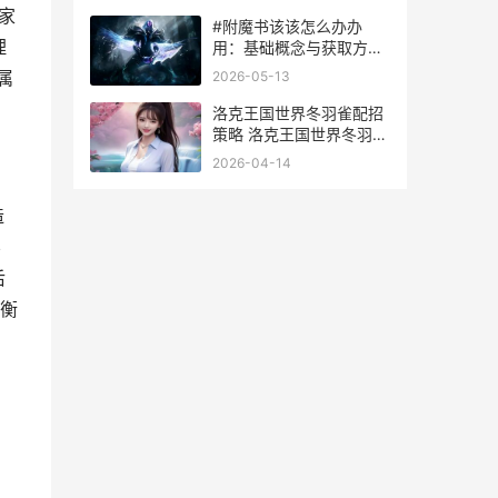
家
#附魔书该该怎么办办
理
用：基础概念与获取方式
#
属
2026-05-13
洛克王国世界冬羽雀配招
策略 洛克王国世界冬羽雀
在地图哪里打
2026-04-14
造
不
后
衡