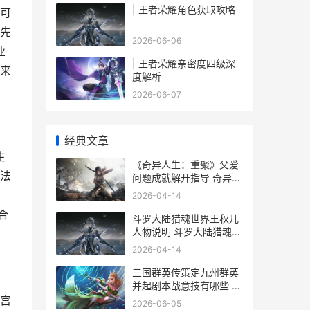
| 王者荣耀角色获取攻略
可
先
2026-06-06
业
| 王者荣耀亲密度四级深
来
度解析
2026-06-07
经典文章
生
《奇异人生：重聚》父爱
法
问题成就解开指导 奇异人
生重逢
。
2026-04-14
合
斗罗大陆猎魂世界王秋儿
人物说明 斗罗大陆猎魂世
界37手游官网
2026-04-14
三国群英传策定九州群英
并起剧本战意技有哪些 三
国群英传策定九州好玩吗
宫
2026-06-05