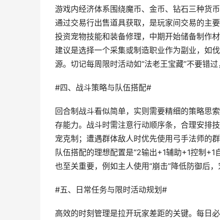
游戏内经济体系围绕魔币、金币、钻石三种货币
通过交易行出售道具获取，是玩家间交易的主要
投资宠物技能和装备修理，中期开始储备制作材料
建议是选择一个采集或制造职业作为副业，如伐
源。切记每周限时活动如“法老王宝藏”不要错
#四、战斗策略与队伍搭配#
回合制战斗看似简单，实则需要精细的策略思索。
存能力。战斗时需注意行动顺序条，合理安排技
宠克制；遭遇群体敌人时优先使用弓手法师的群体
队伍搭配的理想配置是“2输出+1辅助+1控制
也至关重要，例如主人使用“崩击”降低防御后
#五、日常任务与限时活动规划#
高效的时刻管理是拉开玩家差距的关键。每日必