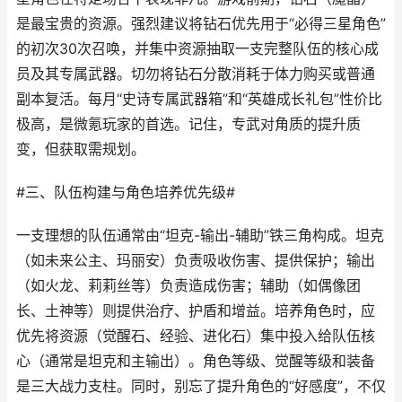
是最宝贵的资源。强烈建议将钻石优先用于“必得三星角色”
的初次30次召唤，并集中资源抽取一支完整队伍的核心成
员及其专属武器。切勿将钻石分散消耗于体力购买或普通
副本复活。每月“史诗专属武器箱”和“英雄成长礼包”性价比
极高，是微氪玩家的首选。记住，专武对角质的提升质
变，但获取需规划。
#三、队伍构建与角色培养优先级#
一支理想的队伍通常由“坦克-输出-辅助”铁三角构成。坦克
（如未来公主、玛丽安）负责吸收伤害、提供保护；输出
（如火龙、莉莉丝等）负责造成伤害；辅助（如偶像团
长、土神等）则提供治疗、护盾和增益。培养角色时，应
优先将资源（觉醒石、经验、进化石）集中投入给队伍核
心（通常是坦克和主输出）。角色等级、觉醒等级和装备
是三大战力支柱。同时，别忘了提升角色的“好感度”，不仅