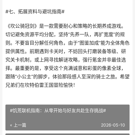
#七、拓展资料与避坑指南#
《坎公骑冠剑》是一款需要耐心和策略的长期养成游戏。
切记避免资源平均分配，坚持“先养一队，再扩宽度”的规
则。不要盲目分解任何角色，由于“图鉴加成”能为全体角色
提供属性。前期遇到卡关时，不妨回头打磨装备等级、研
究关卡机制，或上网寻找解谜攻略，强行氪金并非最佳选
择。最重要的是，享受这个充满诚意和彩蛋的像素全球，
跟随“小公主”的脚步，体验那段感人至深的骑士之旅。希望
兄弟们在坎特伯雷王国冒险愉快！
#饥荒联机指南：从零开始与好友共赴生存挑战#
« 上一篇
2026-05-10