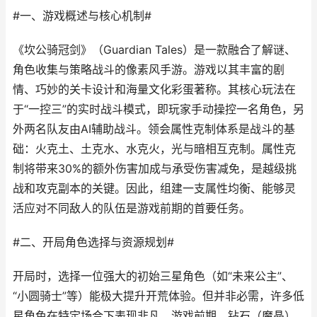
#一、游戏概述与核心机制#
《坎公骑冠剑》（Guardian Tales）是一款融合了解谜、
角色收集与策略战斗的像素风手游。游戏以其丰富的剧
情、巧妙的关卡设计和海量文化彩蛋著称。其核心玩法在
于“一控三”的实时战斗模式，即玩家手动操控一名角色，另
外两名队友由AI辅助战斗。领会属性克制体系是战斗的基
础：火克土、土克水、水克火，光与暗相互克制。属性克
制将带来30%的额外伤害加成与承受伤害减免，是越级挑
战和攻克副本的关键。因此，组建一支属性均衡、能够灵
活应对不同敌人的队伍是游戏前期的首要任务。
#二、开局角色选择与资源规划#
开局时，选择一位强大的初始三星角色（如“未来公主”、
“小圆骑士”等）能极大提升开荒体验。但并非必需，许多低
星角色在特定场合下表现非凡。游戏前期，钻石（魔晶）