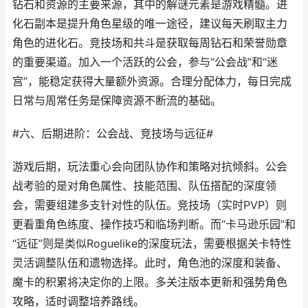
钻石和资源的主要来源，其中的解谜元素是游戏精髓。进
化石副本是提升角色星级的唯一途径，建议每天刷取主力
角色的进化石。竞技场和共斗是获取每周钻石和荣誉勋章
的重要渠道。加入一个活跃的公会，参与“公会战”和“迷
宫”，能稳定获得大量额外资源。合理分配体力，每日完成
日常与周常任务是保障资源不断流的基础。
#六、后期进阶：公会战、竞技场与远征#
游戏后期，玩法重心会向团队协作和策略对抗倾斜。公会
战考验的是对角色属性、技能范围、队伍搭配的深度领
会，需要组建多支针对性的队伍。竞技场（实时PVP）则
更看重角色练度、操作技巧和临场判断。而“卡马逊乐园”和
“远征”则是类似Roguelike的深度玩法，需要根据关卡特性
灵活调整队伍和遗物选择。此时，角色池的深度和装备、
魔卡的积累将决定你的上限。多关注版本更新和强势角色
攻略，适时调整培养路线。