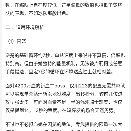
数，在编队上自在度较低，芒星偏低的数值也拉低了焚烧
队的表现，不如冰队那般出色。
二 、适用环境解析
（1）囚笼
逆冕的基础循环约7秒，单从速度上来说并不算慢，倍率也
特别高。但由于她独特的能量机制，无法被库莉柯或任意
手段提速，固定7秒的循环在环境适应性上就相对差。
面对4200万血的新血牛boss，仅用223的配置无需共鸣就
可以实现单套循环斩杀地狱难度，出15秒分，较前几位进
攻型强太多。可面对血量不足一半的混沌骑士难度，也仅
仅是提到14，13秒的程度。在短爆发的场合天然劣势。
不过也不必担心她在囚笼的地位，专武提供的限量一次大