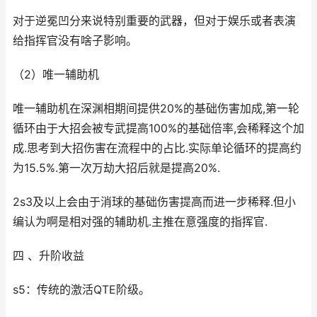
对于逆冕凹分来说特别重要的武器，但对于娱乐或者表演
给指挥官没有啥子影响。
（2）唯一辅助机
唯一辅助机在深渊相期间提供20%的基础伤害加成,第一轮
循环由于大招会被专武提高100%的基础倍率,会稀释这个加
成.思考到大招伤害在流程中的占比.实际单论循环的提高约
为15.5%.第一次万劫大招后就是提高20%.
2s3及以上会由于消球的基础伤害提高而进一步稀释.但小
编认为啊是相对强的辅助机.主推在意强度的指挥官.
四 、升阶收益
s5：传统的激活QTE阶级。