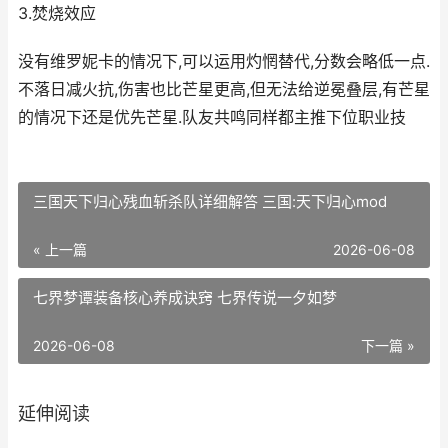
3.焚烧效应
没有维罗妮卡的情况下,可以运用灼惘替代,分数会略低一点.
不落日减火抗,伤害也比芒星更高,但无法给逆冕叠层,有芒星
的情况下还是优先芒星.队友共鸣同样都主推下位职业技
三国天下归心残血斩杀队详细解答 三国:天下归心mod
« 上一篇
2026-06-08
七界梦谭装备核心养成诀窍 七界传说一夕如梦
2026-06-08
下一篇 »
延伸阅读