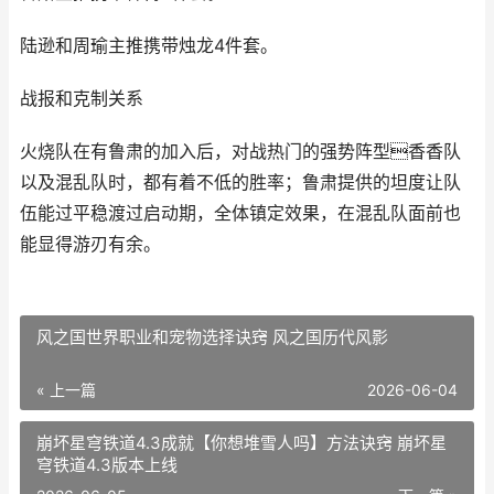
陆逊和周瑜主推携带烛龙4件套。
战报和克制关系
火烧队在有鲁肃的加入后，对战热门的强势阵型香香队
以及混乱队时，都有着不低的胜率；鲁肃提供的坦度让队
伍能过平稳渡过启动期，全体镇定效果，在混乱队面前也
能显得游刃有余。
风之国世界职业和宠物选择诀窍 风之国历代风影
« 上一篇
2026-06-04
崩坏星穹铁道4.3成就【你想堆雪人吗】方法诀窍 崩坏星
穹铁道4.3版本上线