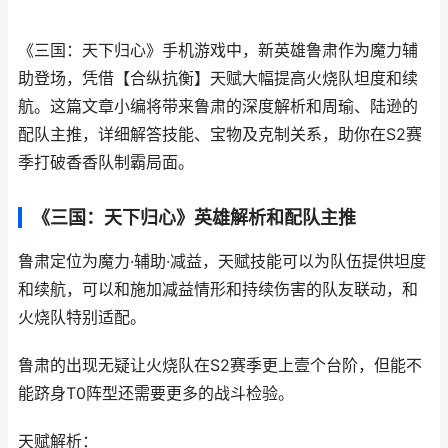
《三国：天下归心》手机游戏中，新英雄鲁肃作为魔力辅
助登场，凭借【合纵抗衡】天赋大幅提高火烧队坦度和续
航。这篇文章小编将带来鲁肃的深度解析和周瑜、陆逊的
配队主推，详细解答技能、宝物及克制关系，助你在S2赛
季打破香香队制霸局面。
《三国：天下归心》英雄解析和配队主推
鲁肃定位为魔力·辅助·减益，天赋技能可以为队伍提供坦度
和续航，可以和施加减益情形和持续伤害的队友联动，和
火烧队特别适配。
鲁肃的出现无疑让火烧队在S2赛季更上壹个台阶，但能不
能跻身T0阵型还需要更多的战斗检验。
天赋解析：