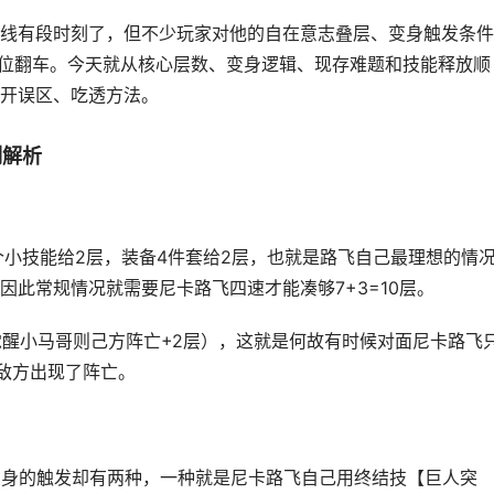
线有段时刻了，但不少玩家对他的自在意志叠层、变身触发条件
点位翻车。今天就从核心层数、变身逻辑、现存难题和技能释放顺
开误区、吃透方法。
制解析
个小技能给2层，装备4件套给2层，也就是路飞自己最理想的情
因此常规情况就需要尼卡路飞四速才能凑够7+3=10层。
觉醒小马哥则己方阵亡+2层），这就是何故有时候对面尼卡路飞
是敌方出现了阵亡。
变身的触发却有两种，一种就是尼卡路飞自己用终结技【巨人突