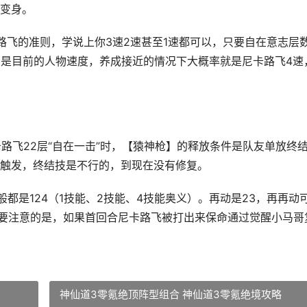
变身。
路飞的准则，学说上你3速2速甚至1速都可以，只要自在意志层
只是目前的人物速度，养成接近的情况下大概率就是尼卡路飞4速
路飞22层“自在一击”时，【猿神枪】的释放条件是队友单放终
以触发，终结技是不行的，到现在没有修复。
般都是124（1技能、2技能、4技能奥义）。再动是23，再再动
度。要注意的是，如果首回合尼卡路飞被打出来保命通过觉醒小马哥
神仙道3零氪绝顶阵型组合 神仙道3零氪绝境攻略