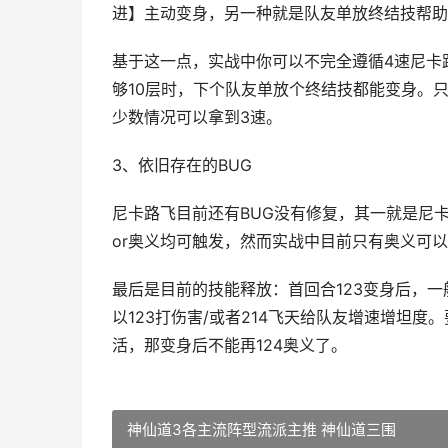
进】主动变身，另一种就是队友单放终结技帮助
基于这一点，实战中你可以不完全遵循4速尼卡
够10层时，下个队友单放个终结技都能变身。
少数情况可以拿到3速。
3、依旧存在的BUG
尼卡路飞目前还有BUG没有修复，其一就是尼卡
or奥义均可触发，然而实战中目前只有奥义可
最后是目前的技能释放：首回合123变身后，一
以123打伤害/或者214飞天给队友增速增坦
活，那变身后不能再124奥义了。
神仙道3各主流阵型流派主推 神仙道三围