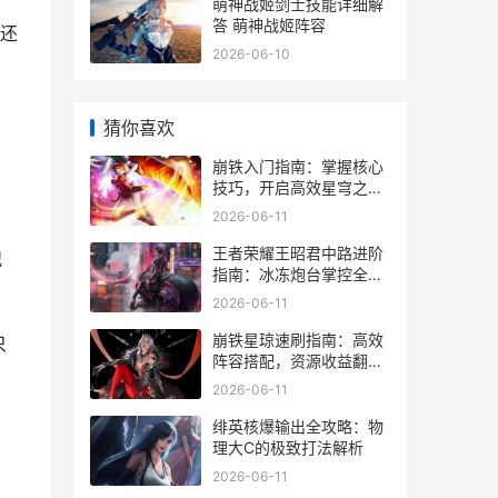
萌神战姬剑士技能详细解
答 萌神战姬阵容
还
2026-06-10
猜你喜欢
崩铁入门指南：掌握核心
技巧，开启高效星穹之
旅！
2026-06-11
王者荣耀王昭君中路进阶
况
指南：冰冻炮台掌控全
场！
2026-06-11
崩铁星琼速刷指南：高效
只
阵容搭配，资源收益翻
倍！
2026-06-11
绯英核爆输出全攻略：物
理大C的极致打法解析
2026-06-11