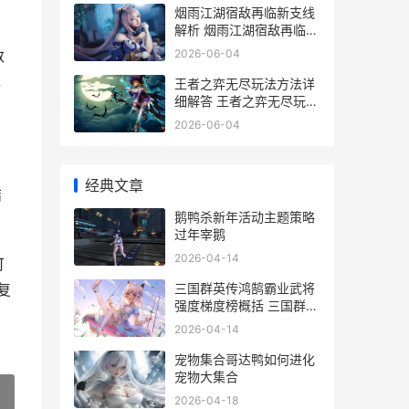
烟雨江湖宿敌再临新支线
解析 烟雨江湖宿敌再临怎
么触发
2026-06-04
数
，
王者之弈无尽玩法方法详
细解答 王者之弈无尽玩法
介绍
2026-06-04
经典文章
结
鹅鸭杀新年活动主题策略
过年宰鹅
2026-04-14
可
三国群英传鸿鹄霸业武将
复
强度梯度榜概括 三国群英
传鸿鹄霸业T0阵容
2026-04-14
宠物集合哥达鸭如何进化
宠物大集合
2026-04-18