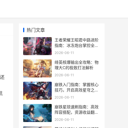
热门文章
王者荣耀王昭君中路进阶
指南：冰冻炮台掌控全
场！
2026-06-11
绯英核爆输出全攻略：物
理大C的极致打法解析
2026-06-11
还
崩铁入门指南：掌握核心
技巧，开启高效星穹之
航
旅！
2026-06-11
崩铁星琼速刷指南：高效
阵容搭配，资源收益翻
倍！
2026-06-11