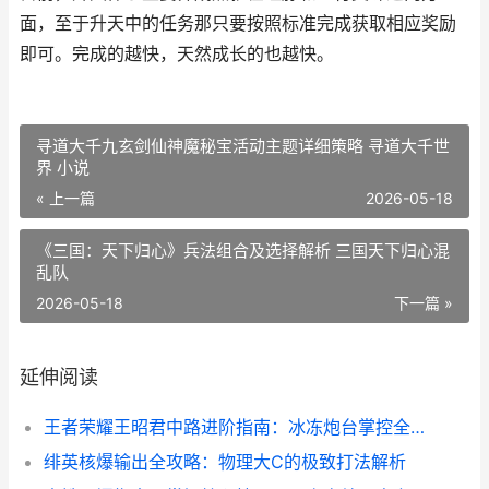
面，至于升天中的任务那只要按照标准完成获取相应奖励
即可。完成的越快，天然成长的也越快。
寻道大千九玄剑仙神魔秘宝活动主题详细策略 寻道大千世
界 小说
« 上一篇
2026-05-18
《三国：天下归心》兵法组合及选择解析 三国天下归心混
乱队
2026-05-18
下一篇 »
延伸阅读
王者荣耀王昭君中路进阶指南：冰冻炮台掌控全场！
绯英核爆输出全攻略：物理大C的极致打法解析